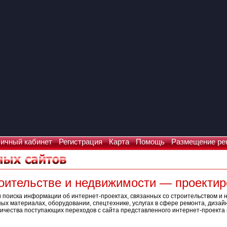
ичный кабинет
Регистрация
Карта
Помощь
Размещение ре
роительстве и недвижимости — проекти
 поиска информации об интернет-проектах, связанных со строительством и 
х материалах, оборудовании, спецтехнике, услугах в сфере ремонта, дизай
ичества поступающих переходов с сайта представленного интернет-проекта и
Что искать: