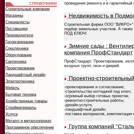
проведения ремонта и в гарантийный 
СПРАВОЧНИКИ
Строительные компании
Недвижимость в Подмоск
Магазины
Специалисты
Строительная фирма ООО "ВИКРО+" - 
Поставщики
подбор земельных участков. А также
ПОД КЛЮЧ!
Производители
Госорганизации
Зимние сады : Вентилир
Спецтехника
компания ПрофСтандарт
Оборудование
ПрофСтандарт. Проектирование, изго
Сантехника
входных групп, окон и дверей.
Проектирование
Ландшафтный дизайн
Проектно-строительный 
Электротехника
-проектирование и согласование;
Мебель
-строительство коттеджей под ключ;
Бытовая техника
-огромный выбор готовых проектов;
-ремонтно-строительные работы;
Хозяйственные товары
-дизайн-услуги;
Стройматериалы
-ландшафтный дизайн;
-поставка материалов, комплектация
Услуги
Металл и металлопрокат
Группа компаний "Сталь
Программное обеспечение
Юридические услуги