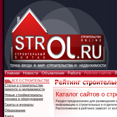
Главная
Новости
Объявления
Работа
Рейтинг сайтов
Л
ВСЁ О СТРОИТЕЛЬСТВЕ
Статьи о строительстве,
ремонте и недвижимости
Каталог сайтов о ст
Новые стройматериалы,
техника и оборудование
Раздел предназначен для размещения и
Газеты и журналы
информацию о строительных и отделочны
Расположение в рейтинге зависит от кол
Образование
Книги