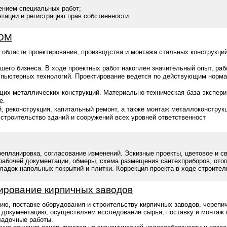
нением специальных работ;
тации и регистрацию прав собственности
РОМ
области проектирования, производства и монтажа стальных конструкци
шего бизнеса. В ходе проектных работ накоплен значительный опыт, ра
мпьютерных технологий. Проектирование ведется по действующим норм
их металлических конструкций. Материально-техническая база экспери
е.
й, реконструкция, капитальный ремонт, а также монтаж металлоконстру
 строительство зданий и сооружений всех уровней ответственност
репланировка, согласование изменений. Эскизные проекты, цветовое и с
рабочей документации, обмеры, схема размещения сантехприборов, ото
адок напольных покрытий и плитки. Коррекция проекта в ходе строитель
ирование кирпичных заводов
нию, поставке оборудования и строительству кирпичных заводов, черепи
 документацию, осуществляем исследование сырья, поставку и монтаж
ладочные работы.