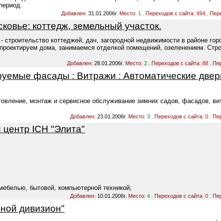
период.
Добавлен:
31.01.2006г.
Место:
1
. Переходов с сайта:
494
. Пер
овье: коттедж, земельный участок.
строительство коттеджей, дач, загородной недвижимости в районе гор
 проектируем дома, занимаемся отделкой помещений, озеленением. Стро
Добавлен:
28.01.2006г.
Место:
2
. Переходов с сайта:
88
. Пе
уемые фасады : Витражи : Автоматические двери
товление, монтаж и сервисное обслуживание зимних садов, фасадов, вит
Добавлен:
23.01.2006г.
Место:
3
. Переходов с сайта:
0
. Пе
центр ICH "Элита"
 мебелью, бытовой, компьютерной техникой;
Добавлен:
10.01.2006г.
Место:
4
. Переходов с сайта:
0
. Пе
ной дивизион"