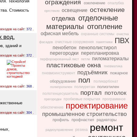
ограждения
иля. Технология
озеленение
опалубка
остекление
освещение
ства. Стоимость
оргстекло
отделочные
отделка
материалы
отопление
реходов на сайт:
372
.
офисная мебель
охранные системы
очистка
 вод.
ПВХ
очистные сооружения
фасадов
памятники
в, зданий и
пенобетон
пенополистирол
перегородки
перепланировка
реходов на сайт:
372
.
пиломатериалы
перфороированный лист
петли
пластиковые окна
пневматика
подъёмник
пожарное
пневмоинструмент
пол
оборудование
поликарбонат
реходов на сайт:
368
.
полиэтилен
полиуретан
полипропилен
портал
потолок
полотенцесушитель
пробковые покрытия
программное
прегородки
ожественные
проектирование
обеспечение
реходов на сайт:
304
.
промышленное строительство
профиль
профнастил
радиаторы
ремонт
нных,
резина
радиоуправление