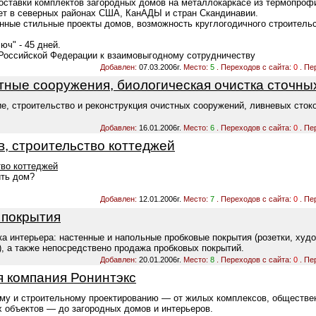
поставки комплектов загородных домов на металлокаркасе из термопроф
лет в северных районах США, КанАДЫ и стран Скандинавии.
енные стильные проекты домов, возможность круглогодичного строитель
юч" - 45 дней.
Российской Федерации к взаимовыгодному сотрудничеству
Добавлен:
07.03.2006г.
Место:
5
. Переходов с сайта:
0
. Пе
тные сооружения, биологическая очистка сточных
, строительство и реконструкция очистных сооружений, ливневых стоко
.
Добавлен:
16.01.2006г.
Место:
6
. Переходов с сайта:
0
. Пе
, строительство коттеджей
тво коттеджей
ить дом?
Добавлен:
12.01.2006г.
Место:
7
. Переходов с сайта:
0
. Пе
 покрытия
ка интерьера: настенные и напольные пробковые покрытия (розетки, худ
, а также непосредствено продажа пробковых покрытий.
Добавлен:
20.01.2006г.
Место:
8
. Переходов с сайта:
0
. Пе
я компания Ронинтэкс
ому и строительному проектированию — от жилых комплексов, обществе
 объектов — до загородных домов и интерьеров.