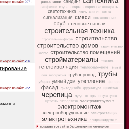
сантехника
сайдинг
рольставни
реходов на сайт:
297
.
санфаянс
сауна
сварка
сварочные аппараты
светотехника
сервис
сетка
связь
смеси
сигнализация
согласование
сруб
стеновые панели
строительная техника
строительство
строительный форум
строительство домов
строительство
строительство помещений
кортов
стройматериалы
текстиль
реходов на сайт:
296
.
теплоизоляция
ктирование
теплоснабжение
тёплый
трубы
трубопровод
пол
топография
утепление
умный дом
уборка
фанера
фасад
реходов на сайт:
282
.
фитодизайн
фурнитура
циклёвка
черепица
шторы
штукатурка
чугун
электроинструмент
щебень
экспертиза
ремонт и
электромонтаж
электрооборудование
электростанции
электротехника
элктроинструмент
показать все сайты без деления по категориям