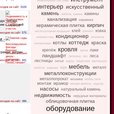
инженерные системы
интерьер
искусственный
еходов на сайт:
3104
.
камень
камины
кабель
камень
канализация
керамика
ода Чехова,
кирпич
им с гарантией
керамическая плитка
клей
ковка
клининг
кислотоупорная продукция
реходов на сайт:
575
.
кондиционер
компрессоры
конопатка
 -
коттедж
котлы
краска
контроллеры
кровля
крепёж
лаки
кухня
ражей, витрин,
ландшафт
леса
лепнина
лес
реходов на сайт:
441
.
лестницы
литьё
лицензии
малярные
лифты
мебель
металл
работы
МДФ
маркеры
металлоконструкции
металлопрокат
мозаика
мойка окон
монтаж
мрамор
мягкая мебель
надзор
насосы
натуральный камень
недвижимость
нерудные материалы
облицовочная плитка
реходов на сайт:
386
.
оборудование