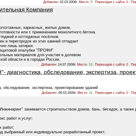
Добавлен:
02.03.2006г.
Место:
9
. Переходов с сайта:
0
. Пе
ительная Компания
:
ногоэтажных, каркасных, жилых домов,
 готовности или с применением монолитного бетона.
ттеджей и коттеджных посёлков.
ен и перегородок из этих камней отпадает
чно лишь затирки.
нощитовой опалубки "ПРОФИ".
ельных материалов для участия в долевом
кой области и в городах России.
Добавлен:
14.07.2006г.
Место:
10
. Переходов с сайта:
0
. Пе
- диагностика, обследование, экспертиза, прое
, обследование, экспертиза, проектирование зданий
Добавлен:
08.03.2006г.
Место:
11
. Переходов с сайта:
0
. Пе
нжиниринг" занимается строительством домов, бань, беседок, а также 
с работ и услуг:
х работ;
од выбранный или индивидуально разработанный проект;