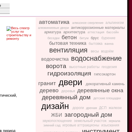
автоматика
альпинизм
алмазное сверление
антикоррозионные материалы
алюминиевые двери
арматура
архитектура
аттестация
бассейн
бетон
брус
бурение
беседки
битум
бытовая техника
бытовка
ванна
вентиляция
весы
водоём
водоснабжение
водоочистка
ворота
высотные работы
геодезия
гидроизоляция
гипсокартон
двери
гранит
декоративный камень
дерево
деревянные окна
деревья
тический,
деревянный дом
детские площадки
дизайн
дороги
ДСП
жалюзи
дренаж
загородный дом
ЖБИ
звукопоглощение
земельный участок
зеркала
игровые аттракционы
изыскания
зимний сад
инструмент
 в период