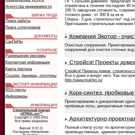
ГК "Стальной дивизион" предлагает 
отработана в течение последних 40 
Агентства недвижимости
100 % заводская готовность, соврем
готового дома - от 300 $ за кв.м.
БИРЖА ТРУДА
Сборка - 3 дня, строительство" под кл
Поиск работы
Приглашаем строительные компании 
Поиск сотрудников
Компания Экотор - очис
ДОКУМЕНТЫ
СанПиНы
Очистные сооружения. Проектирование
сооружений для очистки сточных вод
О ПОРТАЛЕ
Размещение рекламы
Стройся! Проекты домов
Контактная информация
Карта портала
Стройся! Проекты домов, строительс
Ссылки, баннеры, логотипы
Все о доме и вокруг него. Как постро
http://www.mukhin.ru/
ЭКСПОРТ ИНФОРМАЦИИ
RSS-ленты
Корк-синтез, пробковые
Информеры
Проектирование и декоративная одел
ИНФОРМАЦИЯ
пробковые полы, декоративные панно)
Строительный портал
«STROL.ru»™
Copyright © 2005-2011
Архитектурно-проектна
Все права защищены
Полный спектр услуг по архитектурн
Версия: 8.37.21
производственных, административных
Последнее обновление: