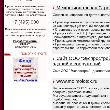
29.07.2011г.
При использовании материалов
Межрегиональная Стро
портала установка активной
гиперссылки на строительный
Основные направления деятельности
портал «STROL.ru» обязательна
+7 (495) 000
• Проектирование и строительство м
из ж/б конструкций полной заводской
Ваши замечания и предложения
• Строительство и проектирование ко
по работе строительного
• Продажа блоков СКЦ. При кладке ст
портала направляйте по адресу:
необходимость в штукатурке, достато
• Производство металлической круп
Разработка сайта:
«000 »™
• Приглашаем производителей строит
Copyright © 2005
строительстве на территории Московс
ПОМОГИ СИРОТЕ
Сайт ООО "Экспрострой"
зданий и сооружений
Сайт ООО "Экспрострой"- диагностика
www.moimolotok.ru
Наша компания ООО "Балкан Дизайн И
продажей участков земли.
Мы осуществляем следующий комплек
подбор участка;
выполнение проектных и дизайнерски
поставку строительных комплектов п