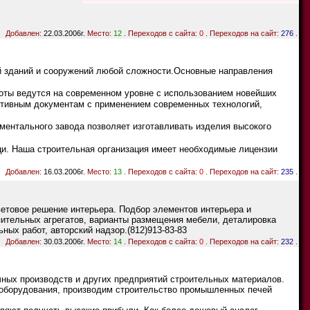
Добавлен:
22.03.2006г.
Место:
12
. Переходов с сайта:
0
. Переходов на сайт:
276
.
й зданий и сооружений любой сложности.Основные направления
боты ведутся на современном уровне с использованием новейших
ативным документам с применением современных технологий,
ментального завода позволяет изготавливать изделия высокого
кци. Наша строительная организация имеет необходимые лицензии
Добавлен:
16.03.2006г.
Место:
13
. Переходов с сайта:
0
. Переходов на сайт:
235
.
ветовое решение интерьера. Подбор элементов интерьера и
пительных агрегатов, варианты размещения мебели, деталировка
ных работ, авторский надзор.(812)913-83-83
Добавлен:
30.03.2006г.
Место:
14
. Переходов с сайта:
0
. Переходов на сайт:
232
.
чных производств и других предприятий строительных материалов.
 оборудования, производим строительство промышленных печей