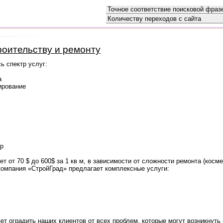
Как искать:
Сортировать по:
роительству и ремонту
ь спектр услуг:
а
ирование
ор
т от 70 $ до 600$ за 1 кв м, в зависимости от сложности ремонта (косме
 компания «СтройГрад» предлагает комплексные услуги:
ет оградить наших клиентов от всех проблем, которые могут возникнуть