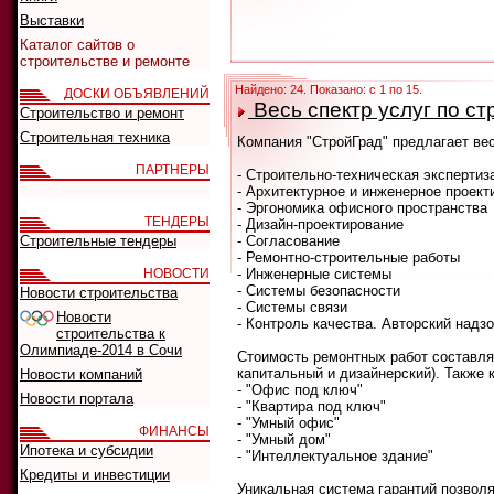
Выставки
Каталог сайтов о
строительстве и ремонте
Найдено: 24. Показано: с 1 по 15.
ДОСКИ ОБЪЯВЛЕНИЙ
Весь спектр услуг по ст
Строительство и ремонт
Строительная техника
Компания "СтройГрад" предлагает вес
ПАРТНЕРЫ
- Строительно-техническая экспертиз
- Архитектурное и инженерное проект
- Эргономика офисного пространства
ТЕНДЕРЫ
- Дизайн-проектирование
Строительные тендеры
- Согласование
- Ремонтно-строительные работы
НОВОСТИ
- Инженерные системы
- Системы безопасности
Новости строительства
- Системы связи
Новости
- Контроль качества. Авторский надз
строительства к
Олимпиаде-2014 в Сочи
Стоимость ремонтных работ составляе
капитальный и дизайнерский). Также
Новости компаний
- "Офис под ключ"
Новости портала
- "Квартира под ключ"
- "Умный офис"
ФИНАНСЫ
- "Умный дом"
Ипотека и субсидии
- "Интеллектуальное здание"
Кредиты и инвестиции
Уникальная система гарантий позволя