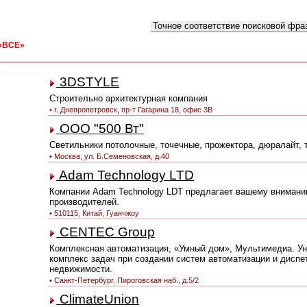
Что искать:
Как искать:
«ВСЕ»
0
1
2
3
4
5
6
7
8
9
A
B
C
D
E
F
G
H
I
J
K
L
M
N
А
Б
В
Г
Д
Е
Ё
Ж
З
И
Й
К
Л
М
Н
О
П
Р
С
Т
У
Ф
Х
Ц
3DSTYLE
Строительно архитектурная компания
• г. Днепропетровск, пр-т Гагарина 18, офис 3В
ООО "500 Вт"
Светильники потолочные, точечные, прожектора, дюралайт,
• Москва, ул. Б.Семеновская, д.40
Adam Technology LTD
Компании Adam Technology LDT предлагает вашему вниманию
производителей.
• 510115, Китай, Гуанчжоу
CENTEC Group
Комплексная автоматизация, «Умный дом», Мультимедиа. У
комплекс задач при создании систем автоматизации и дисп
недвижимости.
• Cанкт-Петербург, Пироговская наб., д.5/2
ClimateUnion