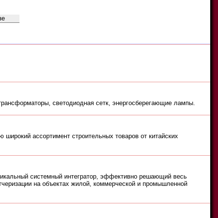
O
P
Q
R
S
T
U
V
W
X
Y
Z
Ч
Ш
Щ
Ъ
Ы
Ь
Э
Ю
Я
 трансформаторы, светодиодная сетк, энергосберегающие лампы.
 широкий ассортимент строительных товаров от китайских
никальный системный интегратор, эффективно решающий весь
етчеризации на объектах жилой, коммерческой и промышленной