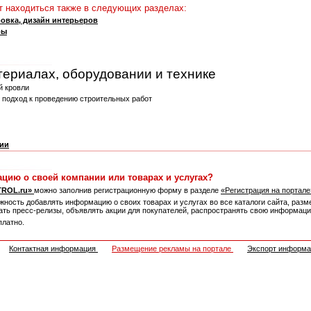
 находиться также в следующих разделах:
овка, дизайн интерьеров
ры
териалах, оборудовании и технике
й кровли
 подход к проведению строительных работ
нии
ацию о своей компании или товарах и услугах?
TROL.ru»
можно заполнив регистрационную форму в разделе
«Регистрация на портал
ность добавлять информацию о своих товарах и услугах во все каталоги сайта, разм
овать пресс-релизы, объявлять акции для покупателей, распространять свою информа
платно.
Контактная информация
Размещение рекламы на портале
Экспорт информ