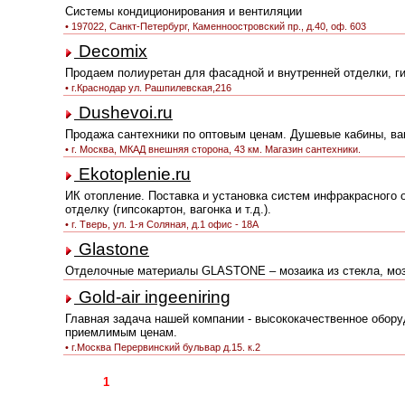
Системы кондиционирования и вентиляции
• 197022, Санкт-Петербург, Каменноостровcкий пр., д.40, оф. 603
Decomix
Продаем полиуретан для фасадной и внутренней отделки, г
• г.Краснодар ул. Рашпилевская,216
Dushevoi.ru
Продажа сантехники по оптовым ценам. Душевые кабины, ванн
• г. Москва, МКАД внешняя сторона, 43 км. Магазин сантехники.
Ekotoplenie.ru
ИК отопление. Поставка и установка систем инфракрасного
отделку (гипсокартон, вагонка и т.д.).
• г. Тверь, ул. 1-я Соляная, д.1 офис - 18А
Glastone
Отделочные материалы GLASTONE – мозаика из стекла, моза
Gold-air ingeeniring
Главная задача нашей компании - высококачественное обор
приемлимым ценам.
• г.Москва Перервинский бульвар д.15. к.2
Страницы:
1
2
3
4
5
6
7
8
9
10
11
12
13
14
15
16
17
1