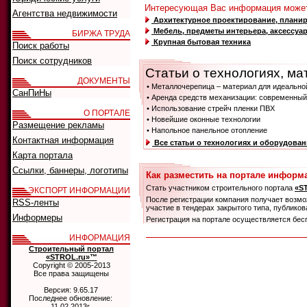
Интересующая Вас информация может
Агентства недвижимости
Архитектурное проектирование, планир
Мебель, предметы интерьера, аксессуа
БИРЖА ТРУДА
Крупная бытовая техника
Поиск работы
Поиск сотрудников
Статьи о технологиях, ма
ДОКУМЕНТЫ
• Металлочерепица – материал для идеально
СанПиНы
• Аренда средств механизации: современный
• Использование стрейч пленки ПВХ
О ПОРТАЛЕ
• Новейшие оконные технологии
Размещение рекламы
• Напольное панельное отопление
Контактная информация
Все статьи о технологиях и оборудова
Карта портала
Ссылки, баннеры, логотипы
Как разместить на портале информ
Стать участником строительного портала
«S
ЭКСПОРТ ИНФОРМАЦИИ
После регистрации компания получает возмож
RSS-ленты
участие в тендерах закрытого типа, публик
Информеры
Регистрация на портале осуществляется бес
ИНФОРМАЦИЯ
Строительный портал
«STROL.ru»™
Copyright © 2005-2013
Все права защищены
Версия: 9.65.17
Последнее обновление:
11.02.2013г.