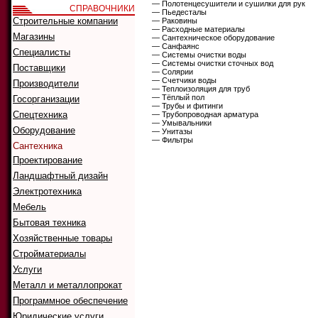
— Полотенцесушители и сушилки для рук
СПРАВОЧНИКИ
— Пьедесталы
Строительные компании
— Раковины
— Расходные материалы
Магазины
— Сантехническое оборудование
— Санфаянс
Специалисты
— Системы очистки воды
— Системы очистки сточных вод
Поставщики
— Солярии
— Счетчики воды
Производители
— Теплоизоляция для труб
— Тёплый пол
Госорганизации
— Трубы и фитинги
Спецтехника
— Трубопроводная арматура
— Умывальники
Оборудование
— Унитазы
— Фильтры
Сантехника
Проектирование
Ландшафтный дизайн
Электротехника
Мебель
Бытовая техника
Хозяйственные товары
Стройматериалы
Услуги
Металл и металлопрокат
Программное обеспечение
Юридические услуги