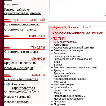
Выставки
Каталог сайтов о
строительстве и ремонте
ДОСКИ ОБЪЯВЛЕНИЙ
Строительство и ремонт
Найдено: 446. Показано: с 1 по 10.
Строительная техника
ПОКАЗАНО БЕЗ ДЕЛЕНИЯ ПО ГРУППАМ
ПАРТНЕРЫ
• ПО ТИПУ
— SPA-оборудование
— Автоматика
ТЕНДЕРЫ
— Аксессуары для ванной комнаты
— Баки, емкости для воды
Строительные тендеры
— Бассейны
— Бани, сауны, паровые
ФИНАНСЫ
— Гидромассажное оборудование
— Биде
Кредиты и инвестиции
— Ванны
— Вентили, задвижки, шаровые краны
Ипотека и субсидии
— Джакузи
— Душевые кабины
НОВОСТИ
— Канализация
Новости строительства
— Комбинированные кабины
— Компакты
Новости
— Комплектующие
— Купели и бочки
строительства к
— Краны, смесители
Олимпиаде-2014 в Сочи
— Мойки
— Нагревательные системы
Новости компаний
— Насосное оборудование
Новости портала
— Писсуары
— Поддоны