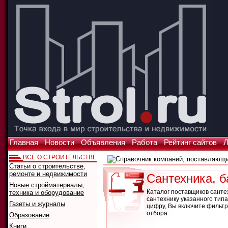
Главная
Новости
Объявления
Работа
Рейтинг сайтов
Л
ВСЁ О СТРОИТЕЛЬСТВЕ
Статьи о строительстве,
ремонте и недвижимости
Сантехника, б
Новые стройматериалы,
Каталог поставщиков санте
техника и оборудование
сантехнику указанного тип
Газеты и журналы
цифру, Вы включите фильтр
отбора.
Образование
Книги