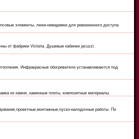
ипсовые элементы, люки-невидимки для ревизионного доступа
ы от фабрики Victoria. Душевые кабинки jacuzzi.
 отопления. Инфракрасные обогреватели устанавливаются под
ика из камня, каменные плиты, композитные материалы.
удование,проектные,монтажные,пуско-налодочные работы. По
8
19
20
«СЛЕДУЮЩИЕ»