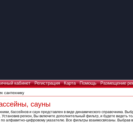
ичный кабинет
Регистрация
Карта
Помощь
Размещение ре
ассейны, сауны
хники, бассейнов и саун представлен в виде динамического справочника. Выб
а. Установив регион, Вы включите дополнительный фильтр, и будете видеть т
 по алфавитно-цифровому указателю. Все фильтры взаимосвязаны. Выбрав в