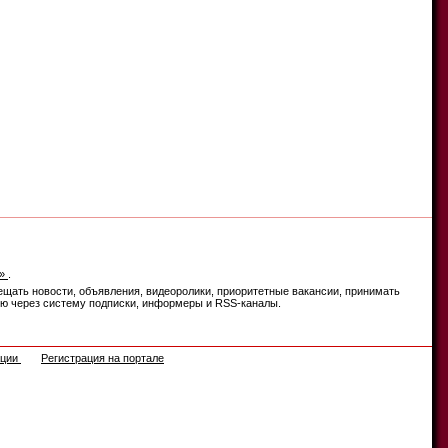
е»
.
ещать новости, объявления, видеоролики, приоритетные вакансии, принимать
цию через систему подписки, информеры и RSS-каналы.
ации
Регистрация на портале