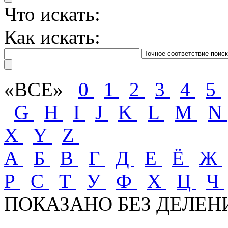
Что искать:
Как искать:
«ВСЕ»
0
1
2
3
4
5
G
H
I
J
K
L
M
N
X
Y
Z
А
Б
В
Г
Д
Е
Ё
Ж
Р
С
Т
У
Ф
Х
Ц
Ч
ПОКАЗАНО БЕЗ ДЕЛЕН