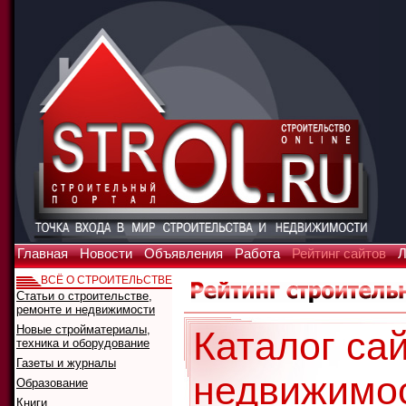
Главная
Новости
Объявления
Работа
Рейтинг сайтов
Л
ВСЁ О СТРОИТЕЛЬСТВЕ
Статьи о строительстве,
ремонте и недвижимости
Новые стройматериалы,
Каталог сай
техника и оборудование
Газеты и журналы
недвижимо
Образование
Книги