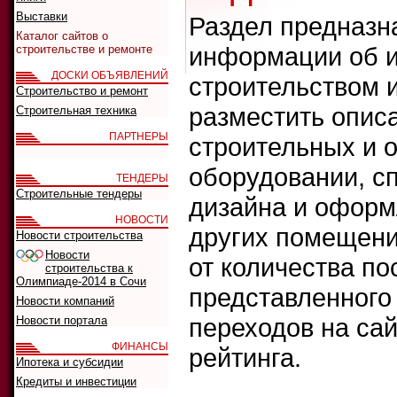
Выставки
Раздел предназн
Каталог сайтов о
информации об и
строительстве и ремонте
ДОСКИ ОБЪЯВЛЕНИЙ
строительством 
Строительство и ремонт
разместить опис
Строительная техника
ПАРТНЕРЫ
строительных и 
оборудовании, сп
ТЕНДЕРЫ
Строительные тендеры
дизайна и оформ
НОВОСТИ
других помещени
Новости строительства
Новости
от количества п
строительства к
Олимпиаде-2014 в Сочи
представленного 
Новости компаний
переходов на сай
Новости портала
ФИНАНСЫ
рейтинга.
Ипотека и субсидии
Кредиты и инвестиции
Что искать: