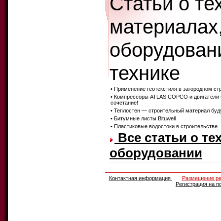
Статьи о те
материалах
оборудован
технике
• Применение геотекстиля в загородном ст
• Компрессоры ATLAS COPCO и двигатели
сочетание!
• Теплостен — строительный материал бу
• Битумные листы Bituwell
• Пластиковые водостоки в строительстве.
Все статьи о те
оборудовании
Контактная информация
Размещение р
Регистрация на п