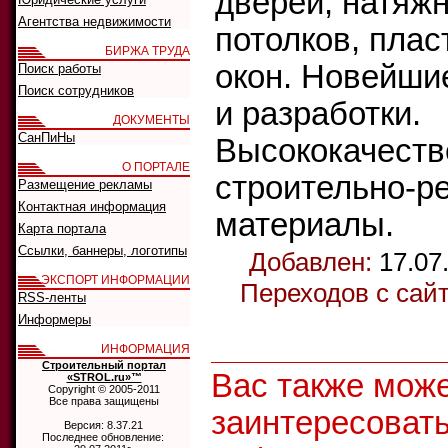
дверей, натяж
Агентства недвижимости
потолков, пла
БИРЖА ТРУДА
окон. Новейши
Поиск работы
Поиск сотрудников
и разработки.
ДОКУМЕНТЫ
СанПиНы
Высококачест
О ПОРТАЛЕ
строительно-р
Размещение рекламы
Контактная информация
материалы.
Карта портала
Ссылки, баннеры, логотипы
Добавлен:
17.07
ЭКСПОРТ ИНФОРМАЦИИ
Переходов с сай
RSS-ленты
Информеры
ИНФОРМАЦИЯ
Строительный портал
Вас также мож
«STROL.ru»™
Copyright © 2005-2011
Все права защищены
заинтересоват
Версия: 8.37.21
Последнее обновление: