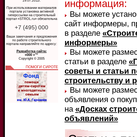
информация:
29.07.2011г.
При использовании материалов
портала установка активной
Вы можете устано
гиперссылки на строительный
портал «STROL.ru» обязательна
сайт информеры, п
+7 (495) 000
в разделе
«Строит
Ваши замечания и предложения
информеры»
по работе строительного
портала направляйте по адресу:
Вы можете размес
Разработка сайта:
«000 »™
Copyright © 2005
статьи в разделе
«
ПОМОГИ СИРОТЕ
советы и статьи п
строительству и 
Вы можете размес
объявления о поку
на
«Досках строи
объявлений»