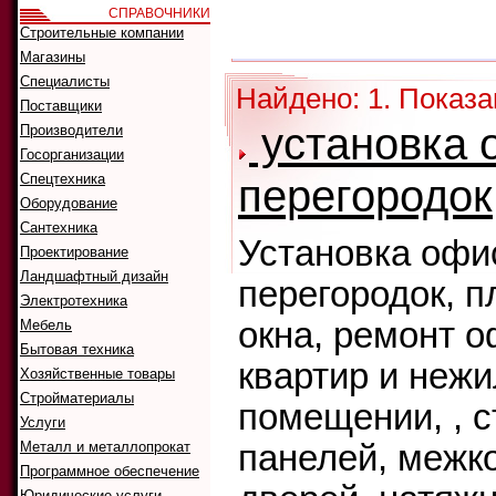
СПРАВОЧНИКИ
Как искать:
Строительные компании
Сортировать
Магазины
Специалисты
Найдено: 1. Показа
Поставщики
установка 
Производители
Госорганизации
Спецтехника
перегородок
Оборудование
Сантехника
Установка офи
Проектирование
Ландшафтный дизайн
перегородок, 
Электротехника
окна, ремонт о
Мебель
Бытовая техника
квартир и неж
Хозяйственные товары
Стройматериалы
помещении, , 
Услуги
Металл и металлопрокат
панелей, межк
Программное обеспечение
Юридические услуги