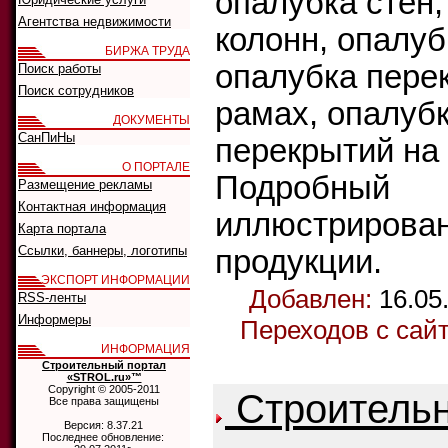
опалубка стен,
Агентства недвижимости
колонн, опалуб
БИРЖА ТРУДА
опалубка пере
Поиск работы
Поиск сотрудников
рамах, опалуб
ДОКУМЕНТЫ
СанПиНы
перекрытий на 
О ПОРТАЛЕ
Подробный
Размещение рекламы
Контактная информация
иллюстрирован
Карта портала
Ссылки, баннеры, логотипы
продукции.
ЭКСПОРТ ИНФОРМАЦИИ
Добавлен:
16.05
RSS-ленты
Информеры
Переходов с сай
ИНФОРМАЦИЯ
Строительный портал
«STROL.ru»™
Copyright © 2005-2011
Строитель
Все права защищены
Версия: 8.37.21
Последнее обновление: