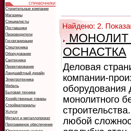
СПРАВОЧНИКИ
Как искать:
Строительные компании
Сортировать
Магазины
Специалисты
Найдено: 2. Показа
Поставщики
МОНОЛИТ
Производители
Госорганизации
Спецтехника
ОСНАСТКА
Оборудование
Сантехника
Деловая стран
Проектирование
Ландшафтный дизайн
компании-прои
Электротехника
оборудования 
Мебель
Бытовая техника
монолитного б
Хозяйственные товары
Стройматериалы
строительства
Услуги
Металл и металлопрокат
любой сложнос
Программное обеспечение
Юридические услуги