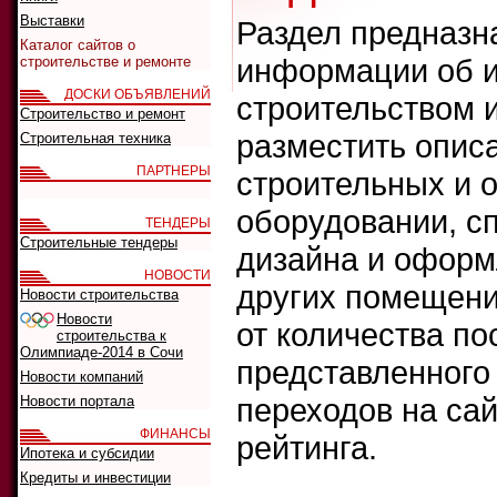
Выставки
Раздел предназн
Каталог сайтов о
информации об и
строительстве и ремонте
ДОСКИ ОБЪЯВЛЕНИЙ
строительством 
Строительство и ремонт
разместить опис
Строительная техника
ПАРТНЕРЫ
строительных и 
оборудовании, сп
ТЕНДЕРЫ
Строительные тендеры
дизайна и оформ
НОВОСТИ
других помещени
Новости строительства
Новости
от количества п
строительства к
Олимпиаде-2014 в Сочи
представленного 
Новости компаний
переходов на сай
Новости портала
ФИНАНСЫ
рейтинга.
Ипотека и субсидии
Кредиты и инвестиции
Что искать: