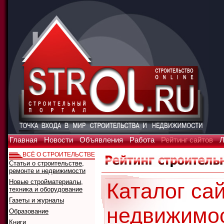
Главная
Новости
Объявления
Работа
Рейтинг сайтов
Л
ВСЁ О СТРОИТЕЛЬСТВЕ
Статьи о строительстве,
ремонте и недвижимости
Новые стройматериалы,
Каталог сай
техника и оборудование
Газеты и журналы
недвижимо
Образование
Книги