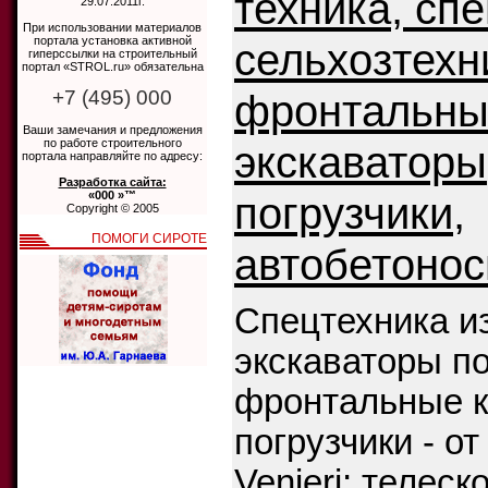
техника, сп
29.07.2011г.
При использовании материалов
портала установка активной
сельхозтехн
гиперссылки на строительный
портал «STROL.ru» обязательна
+7 (495) 000
фронтальны
Ваши замечания и предложения
по работе строительного
экскаваторы
портала направляйте по адресу:
Разработка сайта:
«000 »™
погрузчики,
Copyright © 2005
ПОМОГИ СИРОТЕ
автобетоно
Спецтехника из
экскаваторы по
фронтальные 
погрузчики - о
Venieri; телес