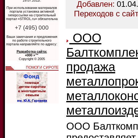
29.07.2011г.
Добавлен:
01.04
При использовании материалов
Переходов с сай
портала установка активной
гиперссылки на строительный
портал «STROL.ru» обязательна
+7 (495) 000
ООО
Ваши замечания и предложения
по работе строительного
портала направляйте по адресу:
Балткомплек
Разработка сайта:
«000 »™
Copyright © 2005
продажа
ПОМОГИ СИРОТЕ
металлопрок
металлоконс
металлоизд
ООО Балткомп
предоставляет