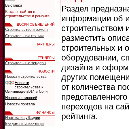
Выставки
Раздел предназн
Каталог сайтов о
информации об и
строительстве и ремонте
ДОСКИ ОБЪЯВЛЕНИЙ
строительством 
Строительство и ремонт
разместить опис
Строительная техника
ПАРТНЕРЫ
строительных и 
оборудовании, сп
ТЕНДЕРЫ
Строительные тендеры
дизайна и оформ
НОВОСТИ
других помещени
Новости строительства
Новости
от количества п
строительства к
Олимпиаде-2014 в Сочи
представленного 
Новости компаний
переходов на сай
Новости портала
ФИНАНСЫ
рейтинга.
Ипотека и субсидии
Кредиты и инвестиции
Что искать: