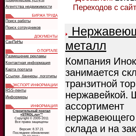
Переходов с сай
Агентства недвижимости
БИРЖА ТРУДА
Поиск работы
Нержавею
Поиск сотрудников
ДОКУМЕНТЫ
металл
СанПиНы
О ПОРТАЛЕ
Размещение рекламы
Компания Инок
Контактная информация
Карта портала
занимается ск
Ссылки, баннеры, логотипы
транзитной тор
ЭКСПОРТ ИНФОРМАЦИИ
RSS-ленты
нержавейкой. 
Информеры
ассортимент
ИНФОРМАЦИЯ
Строительный портал
нержавеющего 
«STROL.ru»™
Copyright © 2005-2011
Все права защищены
склада и на зак
Версия: 8.37.21
Последнее обновление: