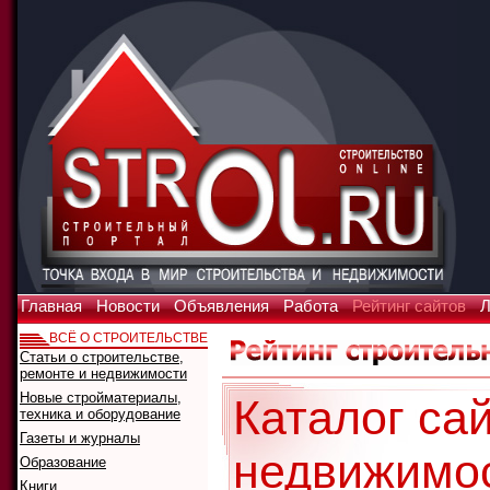
Главная
Новости
Объявления
Работа
Рейтинг сайтов
Л
ВСЁ О СТРОИТЕЛЬСТВЕ
Статьи о строительстве,
ремонте и недвижимости
Новые стройматериалы,
Каталог сай
техника и оборудование
Газеты и журналы
недвижимо
Образование
Книги