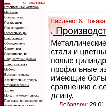
СПРАВОЧНИКИ
Как искать:
Строительные компании
Сортировать
Магазины
Специалисты
Найдено: 6. Показа
Поставщики
Производст
Производители
Госорганизации
Спецтехника
Металлические
Оборудование
Сантехника
стали и цветны
Проектирование
полые цилиндр
Ландшафтный дизайн
Электротехника
профильные из
Мебель
Бытовая техника
имеющие боль
Хозяйственные товары
сравнению с с
Стройматериалы
Услуги
длину.
Металл и металлопрокат
Программное обеспечение
Добавлен:
29.01
Юридические услуги