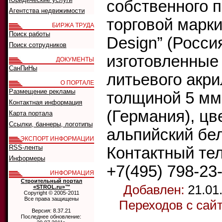
собственного 
Агентства недвижимости
торговой марки 
БИРЖА ТРУДА
Поиск работы
Design” (Россия
Поиск сотрудников
изготовленные
ДОКУМЕНТЫ
СанПиНы
литьевого акри
О ПОРТАЛЕ
Размещение рекламы
толщиной 5 мм 
Контактная информация
(Германия), цв
Карта портала
Ссылки, баннеры, логотипы
альпийский бе
ЭКСПОРТ ИНФОРМАЦИИ
RSS-ленты
Контактный те
Информеры
+7(495) 798-23
ИНФОРМАЦИЯ
Строительный портал
Добавлен:
21.01
«STROL.ru»™
Copyright © 2005-2011
Все права защищены
Переходов с сай
Версия: 8.37.21
Последнее обновление: