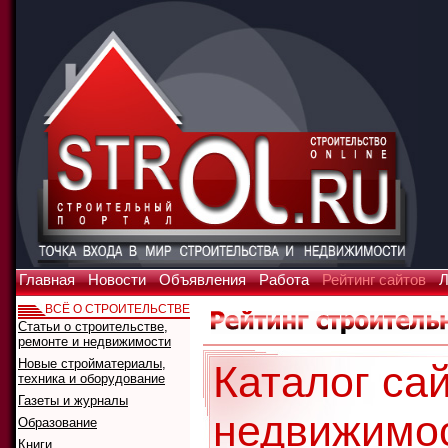
Главная
Новости
Объявления
Работа
Рейтинг сайтов
Л
ВСЁ О СТРОИТЕЛЬСТВЕ
Статьи о строительстве,
ремонте и недвижимости
Новые стройматериалы,
Каталог сай
техника и оборудование
Газеты и журналы
недвижимо
Образование
Книги