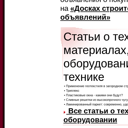
на
«Досках строи
объявлений»
Статьи о те
материалах
оборудован
технике
• Применение геотекстиля в загородном ст
• Триплекс
• Пластиковые окна - какими они будут?
• Сливные решетки из высокопрочного чугу
• Ламинированный паркет: современно, удо
Все статьи о те
оборудовании