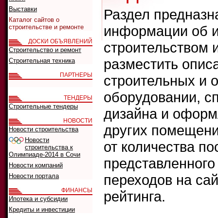
Выставки
Раздел предназн
Каталог сайтов о
информации об и
строительстве и ремонте
ДОСКИ ОБЪЯВЛЕНИЙ
строительством 
Строительство и ремонт
разместить опис
Строительная техника
ПАРТНЕРЫ
строительных и 
оборудовании, сп
ТЕНДЕРЫ
Строительные тендеры
дизайна и оформ
НОВОСТИ
других помещени
Новости строительства
Новости
от количества п
строительства к
Олимпиаде-2014 в Сочи
представленного 
Новости компаний
переходов на сай
Новости портала
ФИНАНСЫ
рейтинга.
Ипотека и субсидии
Кредиты и инвестиции
Что искать: