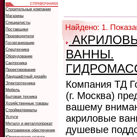
СПРАВОЧНИКИ
Как искать:
Строительные компании
Сортировать
Магазины
Специалисты
Найдено: 1. Показа
Поставщики
АКРИЛОВ
Производители
Госорганизации
Спецтехника
ВАННЫ.
Оборудование
Сантехника
ГИДРОМАС
Проектирование
Ландшафтный дизайн
Компания ТД 
Электротехника
Мебель
(г. Москва) пре
Бытовая техника
Хозяйственные товары
вашему внима
Стройматериалы
акриловые ван
Услуги
Металл и металлопрокат
душевые подд
Программное обеспечение
Юридические услуги