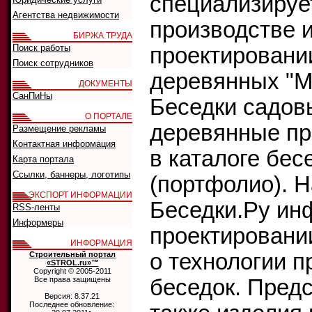
специализируе
Агентства недвижимости
производстве 
БИРЖА ТРУДА
Поиск работы
проектировани
Поиск сотрудников
деревянных "М
ДОКУМЕНТЫ
СанПиНы
Беседки садов
О ПОРТАЛЕ
деревянные п
Размещение рекламы
Контактная информация
в каталоге бес
Карта портала
Ссылки, баннеры, логотипы
(портфолио). Н
ЭКСПОРТ ИНФОРМАЦИИ
Беседки.Ру ин
RSS-ленты
Информеры
проектировани
ИНФОРМАЦИЯ
о технологии п
Строительный портал
«STROL.ru»™
Copyright © 2005-2011
Все права защищены
беседок. Пред
Версия: 8.37.21
Последнее обновление: