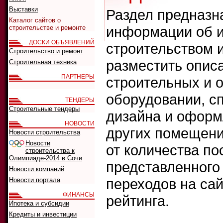
Выставки
Раздел предназн
Каталог сайтов о
информации об и
строительстве и ремонте
ДОСКИ ОБЪЯВЛЕНИЙ
строительством 
Строительство и ремонт
разместить опис
Строительная техника
ПАРТНЕРЫ
строительных и 
оборудовании, сп
ТЕНДЕРЫ
Строительные тендеры
дизайна и оформ
НОВОСТИ
других помещени
Новости строительства
Новости
от количества п
строительства к
Олимпиаде-2014 в Сочи
представленного 
Новости компаний
переходов на сай
Новости портала
ФИНАНСЫ
рейтинга.
Ипотека и субсидии
Кредиты и инвестиции
Что искать: