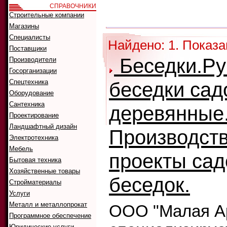
СПРАВОЧНИКИ
Как искать:
Строительные компании
Сортировать
Магазины
Специалисты
Найдено: 1. Показа
Поставщики
Беседки.Ру
Производители
Госорганизации
Спецтехника
беседки са
Оборудование
Сантехника
деревянные
Проектирование
Ландшафтный дизайн
Производств
Электротехника
Мебель
проекты са
Бытовая техника
Хозяйственные товары
беседок.
Стройматериалы
Услуги
Металл и металлопрокат
ООО "Малая Ар
Программное обеспечение
Юридические услуги