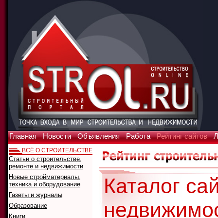
Главная
Новости
Объявления
Работа
Рейтинг сайтов
Л
ВСЁ О СТРОИТЕЛЬСТВЕ
Статьи о строительстве,
ремонте и недвижимости
Новые стройматериалы,
Каталог сай
техника и оборудование
Газеты и журналы
недвижимо
Образование
Книги