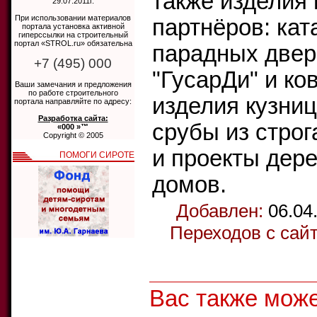
также изделия
29.07.2011г.
При использовании материалов
партнёров: кат
портала установка активной
гиперссылки на строительный
портал «STROL.ru» обязательна
парадных две
+7 (495) 000
"ГусарДи" и ко
Ваши замечания и предложения
по работе строительного
изделия кузниц
портала направляйте по адресу:
Разработка сайта:
срубы из строг
«000 »™
Copyright © 2005
и проекты дер
ПОМОГИ СИРОТЕ
домов.
Добавлен:
06.04
Переходов с сай
Вас также мож