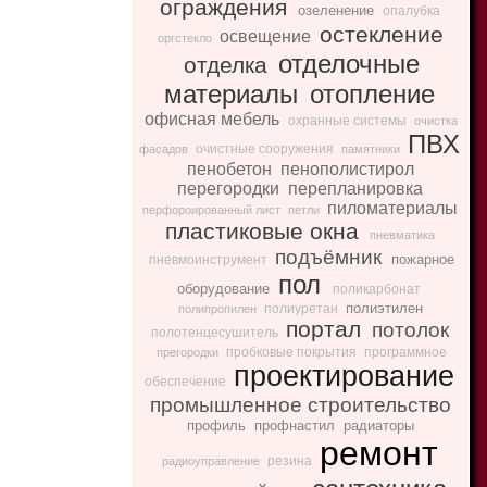
ограждения
озеленение
опалубка
остекление
освещение
оргстекло
отделочные
отделка
материалы
отопление
офисная мебель
охранные системы
очистка
ПВХ
очистные сооружения
фасадов
памятники
пенобетон
пенополистирол
перегородки
перепланировка
пиломатериалы
перфороированный лист
петли
пластиковые окна
пневматика
подъёмник
пожарное
пневмоинструмент
пол
оборудование
поликарбонат
полиэтилен
полиуретан
полипропилен
портал
потолок
полотенцесушитель
пробковые покрытия
программное
прегородки
проектирование
обеспечение
промышленное строительство
профиль
профнастил
радиаторы
ремонт
резина
радиоуправление