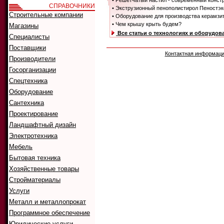
• Решетчатый настил - современный конст
СПРАВОЧНИКИ
• Экструзионный пенополистирол Пеностэк
Строительные компании
• Оборудование для производства керамзи
• Чем крышу крыть будем?
Магазины
Все статьи о технологиях и оборудов
Специалисты
Поставщики
Контактная информац
Производители
Госорганизации
Спецтехника
Оборудование
Сантехника
Проектирование
Ландшафтный дизайн
Электротехника
Мебель
Бытовая техника
Хозяйственные товары
Стройматериалы
Услуги
Металл и металлопрокат
Программное обеспечение
Юридические услуги