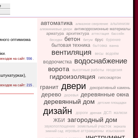
автоматика
альпинизм
алмазное сверление
антикоррозионные материалы
алюминиевые двери
арматура
архитектура
аттестация
бассейн
бетон
много оптимизма
брус
бурение
беседки
битум
бытовая техника
бытовка
ванна
вентиляция
ки.
весы
водоём
реходов на сайт:
556
.
водоснабжение
водоочистка
ворота
высотные работы
геодезия
штукатурках),
гидроизоляция
гипсокартон
двери
реходов на сайт:
215
.
гранит
декоративный камень
дерево
деревянные окна
деревья
деревянный дом
детские площадки
дизайн
дороги
ДСП
жалюзи
дренаж
загородный дом
ЖБИ
звукопоглощение
земельный участок
зеркала
игровые аттракционы
изыскания
зимний сад
инструмент