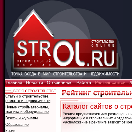
Главная
Новости
Объявления
Работа
Рейтинг сайтов
Л
ВСЁ О СТРОИТЕЛЬСТВЕ
Статьи о строительстве,
ремонте и недвижимости
Каталог сайтов о с
Новые стройматериалы,
техника и оборудование
Раздел предназначен для размещения и
Газеты и журналы
информацию о строительных и отделочны
Расположение в рейтинге зависит от кол
Образование
Книги