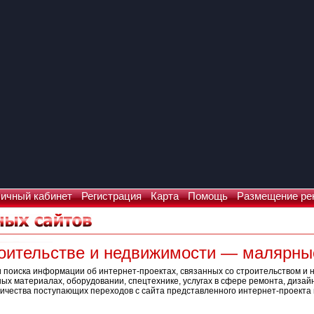
ичный кабинет
Регистрация
Карта
Помощь
Размещение ре
троительстве и недвижимости — малярн
 поиска информации об интернет-проектах, связанных со строительством и 
х материалах, оборудовании, спецтехнике, услугах в сфере ремонта, дизай
ичества поступающих переходов с сайта представленного интернет-проекта и
Что искать: