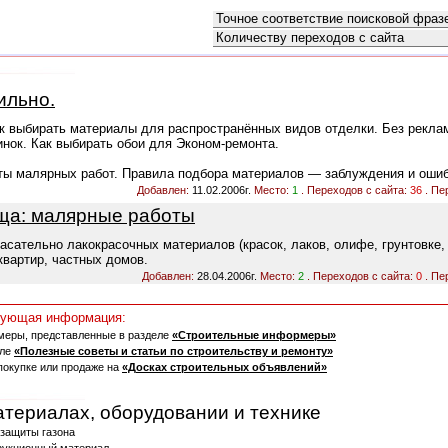
Как искать:
Сортировать по:
ильно.
ак выбирать материалы для распространённых видов отделки. Без рекла
инок. Как выбирать обои для Эконом-ремонта.
ы малярных работ. Правила подбора материалов — заблуждения и ошиб
Добавлен:
11.02.2006г.
Место:
1
. Переходов с сайта:
36
. Пе
ща: малярные работы
сательно лакокрасочных материалов (красок, лаков, олифе, грунтовке, 
квартир, частных домов.
Добавлен:
28.04.2006г.
Место:
2
. Переходов с сайта:
0
. Пе
едующая информация:
меры, представленные в разделе
«Строительные информеры»
еле
«Полезные советы и статьи по строительству и ремонту»
покупке или продаже на
«Досках строительных объявлений»
атериалах, оборудовании и технике
 защиты газона