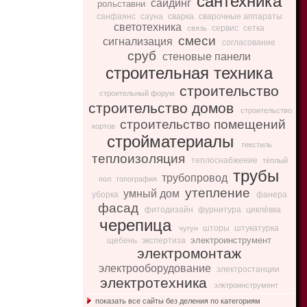
сантехника
сайдинг
рольставни
санфаянс
сауна
сварка
сварочные аппараты
светотехника
сервис
сетка
связь
смеси
сигнализация
согласование
сруб
стеновые панели
строительная техника
строительство
строительный форум
строительство домов
строительство
строительство помещений
кортов
стройматериалы
текстиль
теплоизоляция
теплоснабжение
тёплый
трубы
трубопровод
пол
топография
утепление
умный дом
уборка
фанера
фасад
фитодизайн
фурнитура
циклёвка
черепица
шторы
штукатурка
чугун
электроинструмент
щебень
экспертиза
электромонтаж
электрооборудование
электростанции
электротехника
элктроинструмент
показать все сайты без деления по категориям