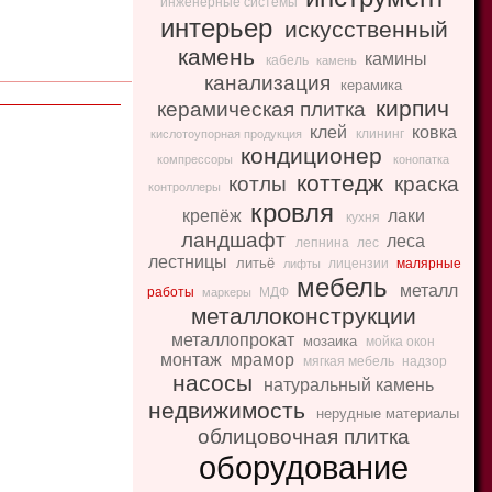
инженерные системы
интерьер
искусственный
камень
камины
кабель
камень
канализация
керамика
кирпич
керамическая плитка
клей
ковка
клининг
кислотоупорная продукция
кондиционер
компрессоры
конопатка
коттедж
котлы
краска
контроллеры
кровля
крепёж
лаки
кухня
ландшафт
леса
лепнина
лес
лестницы
литьё
лицензии
малярные
лифты
мебель
металл
работы
МДФ
маркеры
металлоконструкции
металлопрокат
мозаика
мойка окон
монтаж
мрамор
мягкая мебель
надзор
насосы
натуральный камень
недвижимость
нерудные материалы
облицовочная плитка
оборудование