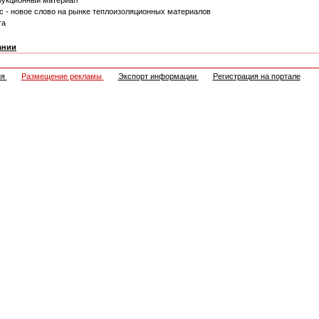
рукционный материал
с - новое слово на рынке теплоизоляционных материалов
та
ании
ия
Размещение рекламы
Экспорт информации
Регистрация на портале