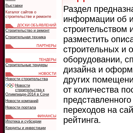
Выставки
Раздел предназн
Каталог сайтов о
информации об и
строительстве и ремонте
ДОСКИ ОБЪЯВЛЕНИЙ
строительством 
Строительство и ремонт
разместить опис
Строительная техника
ПАРТНЕРЫ
строительных и 
оборудовании, сп
ТЕНДЕРЫ
Строительные тендеры
дизайна и оформ
НОВОСТИ
других помещени
Новости строительства
Новости
от количества п
строительства к
Олимпиаде-2014 в Сочи
представленного 
Новости компаний
переходов на сай
Новости портала
ФИНАНСЫ
рейтинга.
Ипотека и субсидии
Кредиты и инвестиции
Что искать: