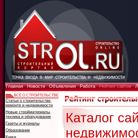
Главная
Новости
Объявления
Работа
Рейтинг сайтов
Л
ВСЁ О СТРОИТЕЛЬСТВЕ
Статьи о строительстве,
ремонте и недвижимости
Новые стройматериалы,
Каталог сай
техника и оборудование
Газеты и журналы
недвижимо
Образование
Книги