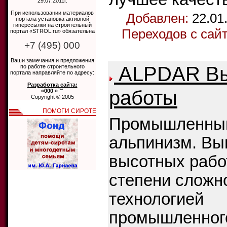
29.07.2011г.
При использовании материалов
Добавлен:
22.01
портала установка активной
гиперссылки на строительный
Переходов с сай
портал «STROL.ru» обязательна
+7 (495) 000
Ваши замечания и предложения
ALPDAR Вы
по работе строительного
портала направляйте по адресу:
Разработка сайта:
работы
«000 »™
Copyright © 2005
ПОМОГИ СИРОТЕ
Промышленны
альпинизм. Вы
высотных рабо
степени сложн
технологией
промышленног