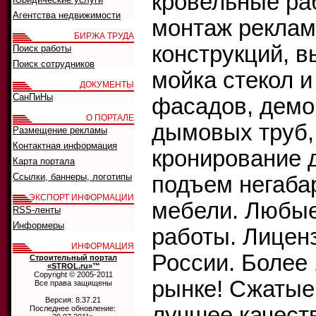
кровельные ра
Агентства недвижимости
монтаж реклам
БИРЖА ТРУДА
конструкций, в
Поиск работы
Поиск сотрудников
мойка стекол и
ДОКУМЕНТЫ
СанПиНы
фасадов, демо
О ПОРТАЛЕ
дымовых труб,
Размещение рекламы
Контактная информация
кронирование 
Карта портала
Ссылки, баннеры, логотипы
подъем негаба
ЭКСПОРТ ИНФОРМАЦИИ
мебели. Любы
RSS-ленты
Информеры
работы. Лицен
ИНФОРМАЦИЯ
России. Более 
Строительный портал
«STROL.ru»™
Copyright © 2005-2011
рынке! Сжатые
Все права защищены
Версия: 8.37.21
лучшее качест
Последнее обновление: