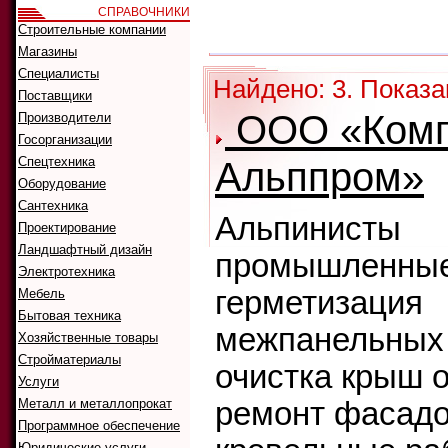
СПРАВОЧНИКИ
Как искать:
Строительные компании
Сортировать
Магазины
Специалисты
Найдено: 3. Показа
Поставщики
ООО «Комп
Производители
Госорганизации
Спецтехника
Альппром»
Оборудование
Сантехника
Альпинисты
Проектирование
Ландшафтный дизайн
промышленные
Электротехника
герметизация
Мебель
Бытовая техника
межпанельных
Хозяйственные товары
Стройматериалы
очистка крыш о
Услуги
Металл и металлопрокат
ремонт фасадо
Программное обеспечение
Юридические услуги