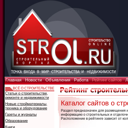
Главная
Новости
Объявления
Работа
Рейтинг сайтов
Л
ВСЁ О СТРОИТЕЛЬСТВЕ
Статьи о строительстве,
ремонте и недвижимости
Каталог сайтов о ст
Новые стройматериалы,
техника и оборудование
Раздел предназначен для размещения и
Газеты и журналы
информацию о строительных и отделочны
Расположение в рейтинге зависит от кол
Образование
Книги