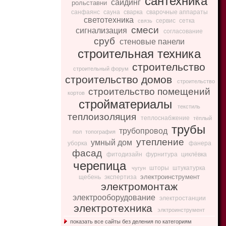
сантехника
сайдинг
рольставни
санфаянс
сауна
сварка
сварочные аппараты
светотехника
сервис
сетка
связь
смеси
сигнализация
согласование
сруб
стеновые панели
строительная техника
строительство
строительный форум
строительство домов
строительство
строительство помещений
кортов
стройматериалы
текстиль
теплоизоляция
теплоснабжение
тёплый
трубы
трубопровод
пол
топография
утепление
умный дом
уборка
фанера
фасад
фитодизайн
фурнитура
циклёвка
черепица
шторы
штукатурка
чугун
электроинструмент
щебень
экспертиза
электромонтаж
электрооборудование
электростанции
электротехника
элктроинструмент
показать все сайты без деления по категориям