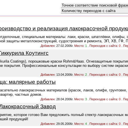
Как искать:
Сортировать по:
оизводство и реализация лакокрасочной продук
тделочные, специальные материалы: лаки, краски, шпатлёвки, олифы, э
йной защиты металлоконструкций, судостроения и ремонта, ЭП, ХВ, ГФ, 
Добавлен:
27.02.2006г.
Место:
1
. Переходов с сайта:
0
. Пе
Тиккурила Коутингс
ikkurila Coatings), порошковые краски Rohm&Haas. Огнезащитные покрыти
ые покрытия. Профессиональные консультации по выбору систем окраск
Добавлен:
13.04.2006г.
Место:
2
. Переходов с сайта:
0
. Пе
ща: малярные работы
сательно лакокрасочных материалов (красок, лаков, олифе, грунтовке, 
квартир, частных домов.
Добавлен:
28.04.2006г.
Место:
3
. Переходов с сайта:
0
. Пе
 Лакокрасочный Завод
риятие, которое готово Вам предложить полный спектр лакокрасочных м
ашей продукций!
Добавлен:
29.05.2006г.
Место:
4
. Переходов с сайта:
0
. Пе