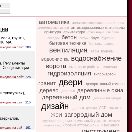
автоматика
альпинизм
алмазное сверление
антикоррозионные материалы
алюминиевые двери
ции
арматура
архитектура
аттестация
бассейн
бетон
мали, грунты,
брус
бурение
беседки
битум
ПФ, МА
бытовая техника
бытовка
ванна
реходов на сайт:
289
.
вентиляция
весы
водоём
водоснабжение
водоочистка
я. Регламенты
ворота
высотные работы
геодезия
и. Спецификации.
гидроизоляция
гипсокартон
реходов на сайт:
228
.
двери
гранит
декоративный камень
дерево
деревянные окна
деревья
штукатурках),
деревянный дом
детские площадки
реходов на сайт:
215
.
дизайн
дороги
ДСП
жалюзи
дренаж
загородный дом
ЖБИ
атериалов.
звукопоглощение
земельный участок
зеркала
игровые аттракционы
изыскания
зимний сад
реходов на сайт:
161
.
инструмент