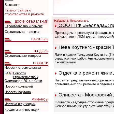
Выставки
Каталог сайтов о
строительстве и ремонте
Найдено: 5. Показаны все.
ДОСКИ ОБЪЯВЛЕНИЙ
ООО ПТФ «Беллада»: пр
Строительство и ремонт
Строительная техника
Производим и реализуем фасадные, о
затирки, клея, ЛКМ для антикоррози
ПАРТНЕРЫ
Нева Коутингс - краски 
ТЕНДЕРЫ
Лаки и краски Тиккурила Коутингс (T
Строительные тендеры
окрасасочных работ. Антикоррозионн
Сертификаты.
НОВОСТИ
Новости строительства
Отделка и ремонт жили
Новости
строительства к
На сайте представлена информация ка
Олимпиаде-2014 в Сочи
применяемых при ремонте и отделке 
Новости компаний
Новости портала
Оливеста - Московский
ФИНАНСЫ
Оливеста - ведущее столичное предп
Ипотека и субсидии
Особое внимание уделите качеству н
Кредиты и инвестиции