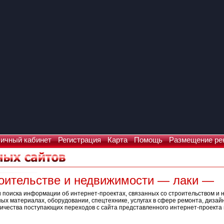
ичный кабинет
Регистрация
Карта
Помощь
Размещение ре
роительстве и недвижимости — лаки —
 поиска информации об интернет-проектах, связанных со строительством и 
х материалах, оборудовании, спецтехнике, услугах в сфере ремонта, дизай
ичества поступающих переходов с сайта представленного интернет-проекта и
Что искать: