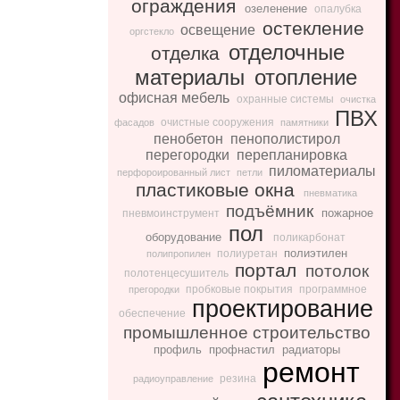
ограждения
озеленение
опалубка
остекление
освещение
оргстекло
отделочные
отделка
материалы
отопление
офисная мебель
охранные системы
очистка
ПВХ
очистные сооружения
фасадов
памятники
пенобетон
пенополистирол
перегородки
перепланировка
пиломатериалы
перфороированный лист
петли
пластиковые окна
пневматика
подъёмник
пожарное
пневмоинструмент
пол
оборудование
поликарбонат
полиэтилен
полиуретан
полипропилен
портал
потолок
полотенцесушитель
пробковые покрытия
программное
прегородки
проектирование
обеспечение
промышленное строительство
профиль
профнастил
радиаторы
ремонт
резина
радиоуправление