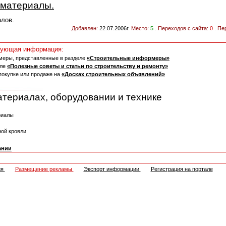
 материалы.
алов.
Добавлен:
22.07.2006г.
Место:
5
. Переходов с сайта:
0
. Пе
едующая информация:
меры, представленные в разделе
«Строительные информеры»
еле
«Полезные советы и статьи по строительству и ремонту»
покупке или продаже на
«Досках строительных объявлений»
атериалах, оборудовании и технике
риалы
ной кровли
ании
ия
Размещение рекламы
Экспорт информации
Регистрация на портале