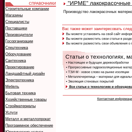
"ИРМЕ" лакокрасочные
СПРАВОЧНИКИ
Строительные компании
Производство лакокрасочных матери
Магазины
Специалисты
Поставщики
Вас также может заинтересовать сл
Вы можете установить на свой сайт инфор
Производители
Вы можете разместить свои статьи в разд
Госорганизации
Вы можете разместить свои объявления о 
Спецтехника
Оборудование
Статьи о технологиях, м
Сантехника
• Настоящее и будущее деревообработки
Проектирование
• Прогрессивные гидроизоляционные мате
• ТЗИ-М - новое слово на рынке изоляции
Ландшафтный дизайн
• Металлочерепица – материал для идеаль
Электротехника
• Эволюция стеновых покрытий
Мебель
Все статьи о технологиях и оборудов
Бытовая техника
Контактная информац
Хозяйственные товары
Стройматериалы
Услуги
Металл и металлопрокат
Программное обеспечение
Юридические услуги