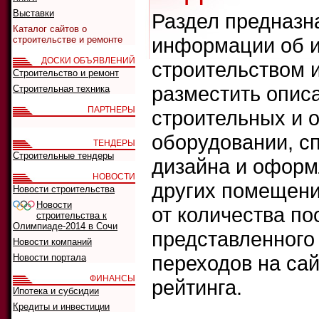
Выставки
Раздел предназн
Каталог сайтов о
информации об и
строительстве и ремонте
ДОСКИ ОБЪЯВЛЕНИЙ
строительством 
Строительство и ремонт
разместить опис
Строительная техника
ПАРТНЕРЫ
строительных и 
оборудовании, сп
ТЕНДЕРЫ
Строительные тендеры
дизайна и оформ
НОВОСТИ
других помещени
Новости строительства
Новости
от количества п
строительства к
Олимпиаде-2014 в Сочи
представленного 
Новости компаний
переходов на сай
Новости портала
ФИНАНСЫ
рейтинга.
Ипотека и субсидии
Кредиты и инвестиции
Что искать: