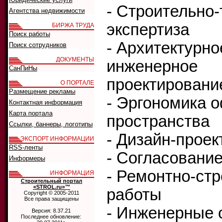
- Строительно-
Агентства недвижимости
экспертиза
БИРЖА ТРУДА
Поиск работы
- Архитектурно
Поиск сотрудников
ДОКУМЕНТЫ
инженерное
СанПиНы
проектировани
О ПОРТАЛЕ
Размещение рекламы
- Эргономика 
Контактная информация
Карта портала
пространства
Ссылки, баннеры, логотипы
- Дизайн-прое
ЭКСПОРТ ИНФОРМАЦИИ
RSS-ленты
- Согласовани
Информеры
- Ремонтно-ст
ИНФОРМАЦИЯ
Строительный портал
«STROL.ru»™
работы
Copyright © 2005-2011
Все права защищены
- Инженерные 
Версия: 8.37.21
Последнее обновление: