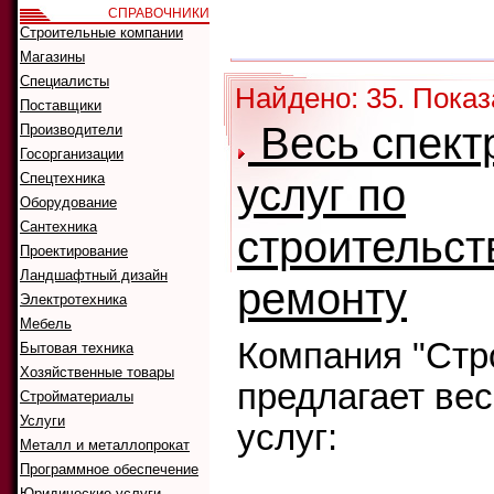
СПРАВОЧНИКИ
Как искать:
Строительные компании
Сортировать
Магазины
Специалисты
Найдено: 35. Показа
Поставщики
Весь спект
Производители
Госорганизации
Спецтехника
услуг по
Оборудование
Сантехника
строительст
Проектирование
Ландшафтный дизайн
ремонту
Электротехника
Мебель
Компания "Стр
Бытовая техника
Хозяйственные товары
предлагает вес
Стройматериалы
Услуги
услуг:
Металл и металлопрокат
Программное обеспечение
Юридические услуги