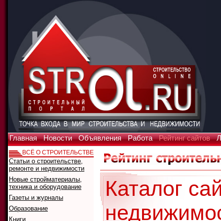
Главная
Новости
Объявления
Работа
Рейтинг сайтов
Л
ВСЁ О СТРОИТЕЛЬСТВЕ
Статьи о строительстве,
ремонте и недвижимости
Новые стройматериалы,
Каталог сай
техника и оборудование
Газеты и журналы
недвижимо
Образование
Книги