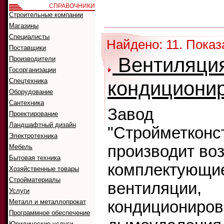
СПРАВОЧНИКИ
Как искать:
Строительные компании
Сортировать
Магазины
Специалисты
Найдено: 11. Показ
Поставщики
Вентиляция
Производители
Госорганизации
Спецтехника
кондициони
Оборудование
Сантехника
Завод
Проектирование
Ландшафтный дизайн
"Стройметконс
Электротехника
производит во
Мебель
Бытовая техника
комплектующие
Хозяйственные товары
Стройматериалы
вентиляции,
Услуги
Металл и металлопрокат
кондициониров
Программное обеспечение
Юридические услуги