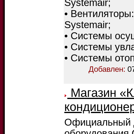
Systemair;
• Вентиляторы
Systemair;
• Системы ос
• Системы увл
• Системы ото
Добавлен:
0
Mагазин «К
кондиционер
Официальный д
оборудования C