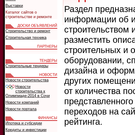
Выставки
Раздел предназн
Каталог сайтов о
информации об и
строительстве и ремонте
ДОСКИ ОБЪЯВЛЕНИЙ
строительством 
Строительство и ремонт
разместить опис
Строительная техника
ПАРТНЕРЫ
строительных и 
оборудовании, сп
ТЕНДЕРЫ
Строительные тендеры
дизайна и оформ
НОВОСТИ
других помещени
Новости строительства
Новости
от количества п
строительства к
Олимпиаде-2014 в Сочи
представленного 
Новости компаний
переходов на сай
Новости портала
ФИНАНСЫ
рейтинга.
Ипотека и субсидии
Кредиты и инвестиции
Что искать: