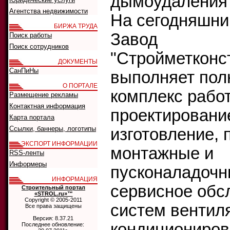
дымоудаления 
Агентства недвижимости
На сегодняшни
БИРЖА ТРУДА
Завод
Поиск работы
Поиск сотрудников
"Стройметконс
ДОКУМЕНТЫ
СанПиНы
выполняет по
О ПОРТАЛЕ
комплекс работ
Размещение рекламы
Контактная информация
проектировани
Карта портала
Ссылки, баннеры, логотипы
изготовление, 
ЭКСПОРТ ИНФОРМАЦИИ
монтажные и
RSS-ленты
Информеры
пусконаладочн
ИНФОРМАЦИЯ
сервисное обс
Строительный портал
«STROL.ru»™
Copyright © 2005-2011
систем вентил
Все права защищены
Версия: 8.37.21
кондициониров
Последнее обновление: