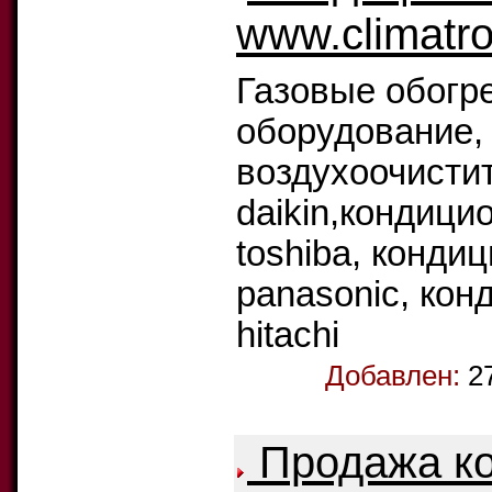
www.climatro
Газовые обогр
оборудование,
воздухоочисти
daikin,кондици
toshiba, конди
panasonic, кон
hitachi
Добавлен:
2
Продажа ко