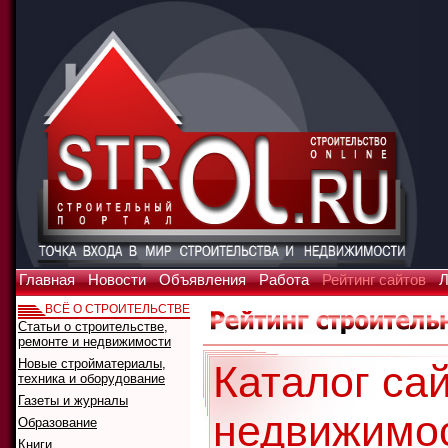
Главная
Новости
Объявления
Работа
Рейтинг сайтов
Л
ВСЁ О СТРОИТЕЛЬСТВЕ
Статьи о строительстве,
ремонте и недвижимости
Новые стройматериалы,
Каталог сай
техника и оборудование
Газеты и журналы
недвижимо
Образование
Книги