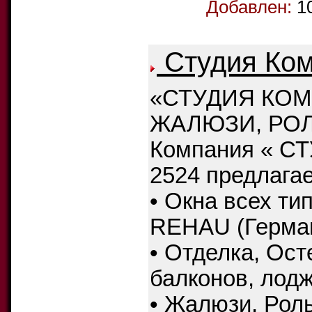
Добавлен:
1
Студия Ко
«СТУДИЯ КОМ
ЖАЛЮЗИ, РО
Компания « С
2524 предлагае
• Окна всех ти
REHAU (Герма
• Отделка, Ос
балконов, лодж
• Жалюзи, Рол