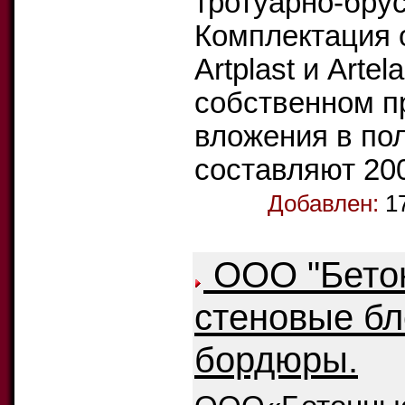
тротуарно-бру
Комплектация
Artplast и Arte
собственном п
вложения в по
составляют 200
Добавлен:
1
ООО "Бетон
стеновые бл
бордюры.