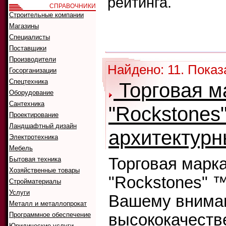
рейтинга.
СПРАВОЧНИКИ
Строительные компании
Что искать:
Магазины
Как искать:
Специалисты
Сортировать
Поставщики
Производители
Найдено: 11. Показ
Госорганизации
Спецтехника
Торговая м
Оборудование
Сантехника
"Rockstones"
Проектирование
Ландшафтный дизайн
архитектурн
Электротехника
Мебель
Торговая марк
Бытовая техника
Хозяйственные товары
"Rockstones" 
Стройматериалы
Услуги
Вашему внима
Металл и металлопрокат
Программное обеспечение
высококачеств
Юридические услуги