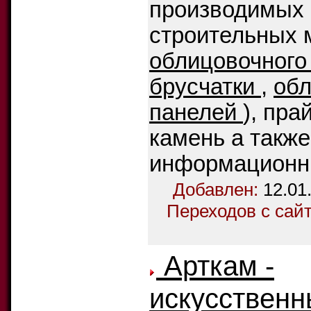
производимых
строительных 
облицовочного
брусчатки
,
об
панелей
), пра
камень а такж
информационны
Добавлен:
12.01
Переходов с сай
Арткам -
искусствен