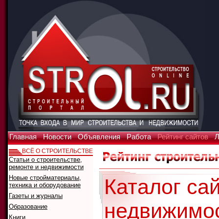
Главная
Новости
Объявления
Работа
Рейтинг сайтов
Л
ВСЁ О СТРОИТЕЛЬСТВЕ
Статьи о строительстве,
ремонте и недвижимости
Новые стройматериалы,
Каталог сай
техника и оборудование
Газеты и журналы
недвижимо
Образование
Книги