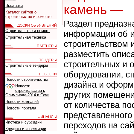
камень —
Выставки
Каталог сайтов о
строительстве и ремонте
Раздел предназн
ДОСКИ ОБЪЯВЛЕНИЙ
Строительство и ремонт
информации об и
Строительная техника
строительством 
ПАРТНЕРЫ
разместить опис
ТЕНДЕРЫ
строительных и 
Строительные тендеры
оборудовании, сп
НОВОСТИ
Новости строительства
дизайна и оформ
Новости
строительства к
других помещени
Олимпиаде-2014 в Сочи
Новости компаний
от количества п
Новости портала
представленного 
ФИНАНСЫ
Ипотека и субсидии
переходов на сай
Кредиты и инвестиции