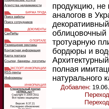
продукцию, н
Агентства недвижимости
БИРЖА ТРУДА
аналогов в Укр
Поиск работы
декоратиивный
Поиск сотрудников
ДОКУМЕНТЫ
облицовочный 
СанПиНы
тротуарную пли
О ПОРТАЛЕ
Размещение рекламы
бордюры и вод
Контактная информация
Карта портала
Архитектурный 
Ссылки, баннеры, логотипы
полная имитац
ЭКСПОРТ ИНФОРМАЦИИ
RSS-ленты
натурального к
Информеры
ИНФОРМАЦИЯ
Добавлен:
19.06
Строительный портал
«STROL.ru»™
Переход
Copyright © 2005-2011
Все права защищены
Переход
Версия: 8.37.21
Последнее обновление: