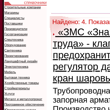
СПРАВОЧНИКИ
Как искать:
Строительные компании
Сортировать
Магазины
Специалисты
Найдено: 4. Показа
Поставщики
«ЗМС «Зна
Производители
Госорганизации
Спецтехника
труда» - кла
Оборудование
Сантехника
предохрани
Проектирование
Ландшафтный дизайн
регулятор д
Электротехника
Мебель
кран шаровы
Бытовая техника
Хозяйственные товары
Стройматериалы
Трубопроводна
Услуги
запорная арма
Металл и металлопрокат
Программное обеспечение
Производство 
Юридические услуги