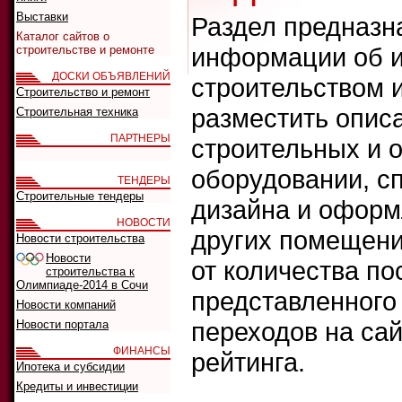
Выставки
Раздел предназн
Каталог сайтов о
информации об и
строительстве и ремонте
ДОСКИ ОБЪЯВЛЕНИЙ
строительством 
Строительство и ремонт
разместить опис
Строительная техника
ПАРТНЕРЫ
строительных и 
оборудовании, сп
ТЕНДЕРЫ
Строительные тендеры
дизайна и оформ
НОВОСТИ
других помещени
Новости строительства
Новости
от количества п
строительства к
Олимпиаде-2014 в Сочи
представленного 
Новости компаний
переходов на сай
Новости портала
ФИНАНСЫ
рейтинга.
Ипотека и субсидии
Кредиты и инвестиции
Что искать: