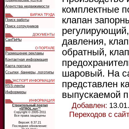
Агентства недвижимости
комплектные п
БИРЖА ТРУДА
клапан запорн
Поиск работы
Поиск сотрудников
регулирующий,
ДОКУМЕНТЫ
давления, клап
СанПиНы
О ПОРТАЛЕ
обратный, кла
Размещение рекламы
Контактная информация
предохранител
Карта портала
шаровый. На с
Ссылки, баннеры, логотипы
ЭКСПОРТ ИНФОРМАЦИИ
представлен к
RSS-ленты
выпускаемой п
Информеры
ИНФОРМАЦИЯ
Добавлен:
13.01
Строительный портал
«STROL.ru»™
Переходов с сай
Copyright © 2005-2011
Все права защищены
Версия: 8.37.21
Последнее обновление: