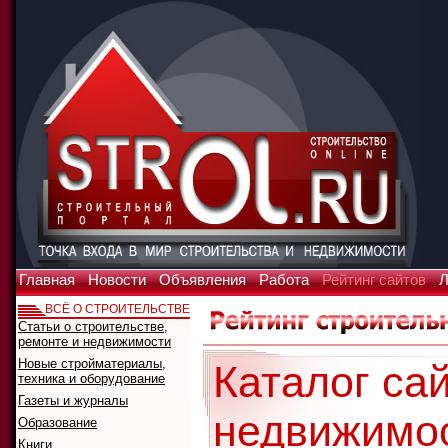
Главная
Новости
Объявления
Работа
Рейтинг сайтов
Л
ВСЁ О СТРОИТЕЛЬСТВЕ
Статьи о строительстве,
ремонте и недвижимости
Новые стройматериалы,
Каталог сай
техника и оборудование
Газеты и журналы
недвижимо
Образование
Книги