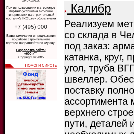
29.07.2011г.
Калибр
При использовании материалов
портала установка активной
гиперссылки на строительный
портал «STROL.ru» обязательна
Реализуем мет
+7 (495) 000
со склада в Че
Ваши замечания и предложения
по работе строительного
под заказ: арм
портала направляйте по адресу:
Разработка сайта:
«000 »™
катанка, круг, 
Copyright © 2005
угол, труба ВГ
ПОМОГИ СИРОТЕ
швеллер. Обе
поставку полно
ассортимента 
верхнего стро
пути, деталей 