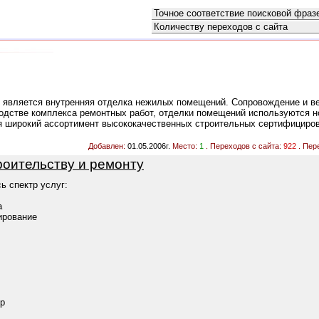
Как искать:
Сортировать по:
является внутренняя отделка нежилых помещений. Сопровождение и ве
водстве комплекса ремонтных работ, отделки помещений используются 
ся широкий ассортимент высококачественных строительных сертифициро
Добавлен:
01.05.2006г.
Место:
1
. Переходов с сайта:
922
. Пер
роительству и ремонту
ь спектр услуг:
а
ирование
ор