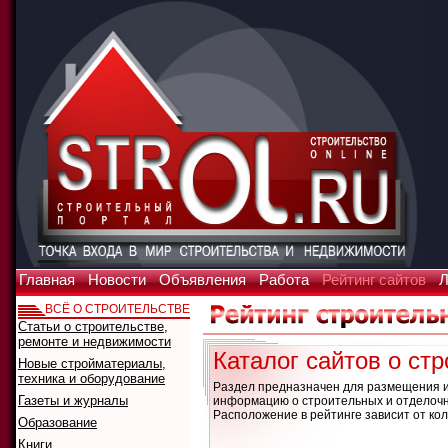
Главная
Новости
Объявления
Работа
Рейтинг сайтов
Л
ВСЁ О СТРОИТЕЛЬСТВЕ
Статьи о строительстве,
ремонте и недвижимости
Каталог сайтов о ст
Новые стройматериалы,
техника и оборудование
Раздел предназначен для размещения и
Газеты и журналы
информацию о строительных и отделочны
Расположение в рейтинге зависит от кол
Образование
Книги