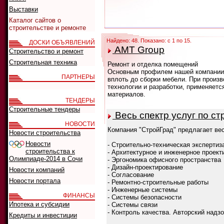
Выставки
Каталог сайтов о
строительстве и ремонте
Найдено: 48. Показано: с 1 по 15.
ДОСКИ ОБЪЯВЛЕНИЙ
AMT Group
Строительство и ремонт
Строительная техника
Ремонт и отделка помещений
Основным профилем нашей компании 
ПАРТНЕРЫ
вплоть до сборки мебели. При произ
технологии и разработки, применяет
материалов.
ТЕНДЕРЫ
Строительные тендеры
Весь спектр услуг по ст
НОВОСТИ
Компания "СтройГрад" предлагает вес
Новости строительства
Новости
- Строительно-техническая экспертиз
строительства к
- Архитектурное и инженерное проект
Олимпиаде-2014 в Сочи
- Эргономика офисного пространства
- Дизайн-проектирование
Новости компаний
- Согласование
Новости портала
- Ремонтно-строительные работы
- Инженерные системы
ФИНАНСЫ
- Системы безопасности
Ипотека и субсидии
- Системы связи
- Контроль качества. Авторский надз
Кредиты и инвестиции