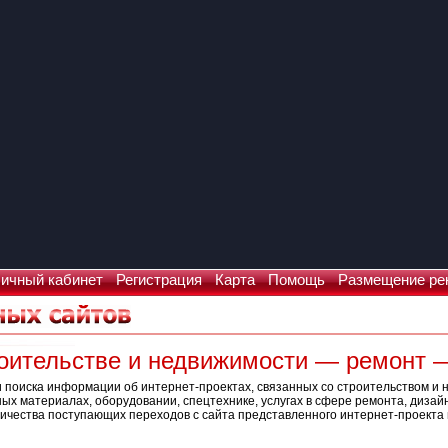
ичный кабинет
Регистрация
Карта
Помощь
Размещение ре
роительстве и недвижимости — ремонт 
 поиска информации об интернет-проектах, связанных со строительством и 
х материалах, оборудовании, спецтехнике, услугах в сфере ремонта, дизай
ичества поступающих переходов с сайта представленного интернет-проекта и
Что искать: