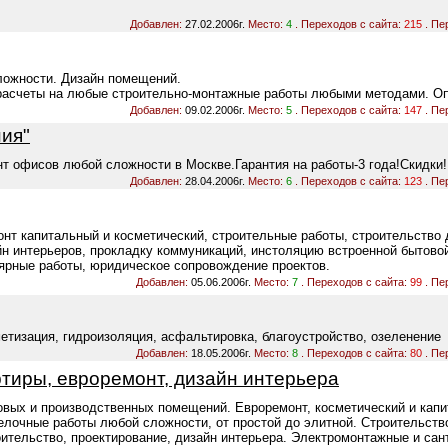
Добавлен:
27.02.2006г.
Место:
4
. Переходов с сайта:
215
. Пе
ложности. Дизайн помещений.
расчеты на любые строительно-монтажные работы любыми методами. Оп
Добавлен:
09.02.2006г.
Место:
5
. Переходов с сайта:
147
. Пе
ия"
нт офисов любой сложности в Москве.Гарантия на работы-3 года!Скидки!
Добавлен:
28.04.2006г.
Место:
6
. Переходов с сайта:
123
. Пе
нт капитальный и косметический, строительные работы, строительство 
йн интерьеров, прокладку коммуникаций, инстоляцию встроенной бытовой
ярные работы, юридическое сопровождение проектов.
Добавлен:
05.06.2006г.
Место:
7
. Переходов с сайта:
99
. Пе
етизация, гидроизоляция, асфальтировка, благоустройство, озеленение
Добавлен:
18.05.2006г.
Место:
8
. Переходов с сайта:
80
. Пе
тиры, евроремонт, дизайн интерьера
говых и производственных помещений. Евроремонт, косметический и капи
елочные работы любой сложности, от простой до элитной. Строительств
ительство, проектирование, дизайн интерьера. Электромонтажные и сан