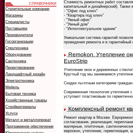
Стоимость ремонтных работ составляе
СПРАВОЧНИКИ
капитальный и дизайнерский). Также
Строительные компании
- "Офис под ключ"
Магазины
- "Квартира под ключ"
- "Умный офис"
Специалисты
- "Умный дом"
Поставщики
- "Интеллектуальное здание"
Производители
Уникальная система гарантий позволя
Госорганизации
проведения ремонта и в гарантийный 
Спецтехника
Remokon. Утепление око
Оборудование
EuroStrip
Сантехника
Проектирование
Утепление окон и деревянных стеклоп
Ландшафтный дизайн
Круглый год мы занимаемся утеплени
Электротехника
Скидки льготным категориям граждан
Мебель
Современная технология утепления с
Бытовая техника
уступают пластиковым по герметично
Хозяйственные товары
Стройматериалы
Комплексный ремонт ква
Услуги
Ремонт квартир в Москве. Евроремонт
Металл и металлопрокат
согласование, реализация; переплани
Программное обеспечение
малярные, плиточные, сантехнически
евроокон, утепление, герметизация, 
Юридические услуги