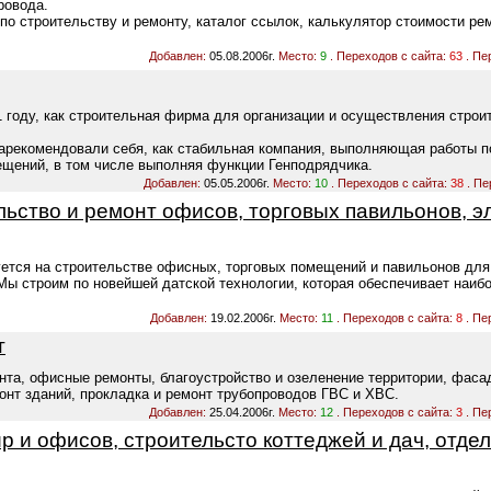
ровода.
о строительству и ремонту, каталог ссылок, калькулятор стоимости ре
Добавлен:
05.08.2006г.
Место:
9
. Переходов с сайта:
63
. Пе
1 году, как строительная фирма для организации и осуществления стро
зарекомендовали себя, как стабильная компания, выполняющая работы п
щений, в том числе выполняя функции Генподрядчика.
Добавлен:
05.05.2006г.
Место:
10
. Переходов с сайта:
38
. Пе
льство и ремонт офисов, торговых павильонов, э
ется на строительстве офисных, торговых помещений и павильонов дл
 Мы строим по новейшей датской технологии, которая обеспечивает наи
Добавлен:
19.02.2006г.
Место:
11
. Переходов с сайта:
8
. Пе
т
нта, офисные ремонты, благоустройство и озеленение территории, фаса
онт зданий, прокладка и ремонт трубопроводов ГВС и ХВС.
Добавлен:
25.04.2006г.
Место:
12
. Переходов с сайта:
3
. Пе
р и офисов, строительсто коттеджей и дач, отдел