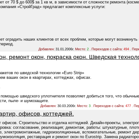
т от 70 $ до 600$ за 1 кв м, в зависимости от сложности ремонта (косме
 компания «СтройГрад» предлагает комплексные услуги:
ет оградить наших клиентов от всех проблем, которые могут возникнуть
период.
Добавлен:
31.01.2006г.
Место:
2
. Переходов с сайта:
494
. Пер
н, ремонт окон, покраска окон. Шведская технол
акетов по шведской технологии «Euro Strip»
ем ваших окон в квартирах, коттеджах, офисах.
.
 помощью шведского уплотнителя позволяет добиться того, что обычные
сти, пыле- и шумозащите.
Добавлен:
30.03.2006г.
Место:
3
. Переходов с сайта:
477
. Пе
ртир, офисов, коттеджей.
 офисов. Строительство и отделка коттеджей. Дизайн-проекты, электро
ровка: согласование, реализация; демонтаж, работы: штукатурные, плот
е, электромонтажные, гидроизоляционные, вспомогательные, ремонт де
шумоизоляция, реставрация и ремонт окон по Eurostrip. Замена радиаторо