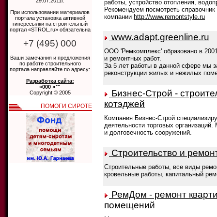
29.07.2011г.
работы, устройство отопления, водоп
Рекомендуем посмотреть справочник п
При использовании материалов
компании
http://www.remontstyle.ru
портала установка активной
гиперссылки на строительный
портал «STROL.ru» обязательна
www.adapt.greenline.ru
+7 (495) 000
ООО 'Ремкомплекс' образовано в 200
Ваши замечания и предложения
и ремонтных работ.
по работе строительного
За 5 лет работы в данной сфере мы 
портала направляйте по адресу:
реконструкции жилых и нежилых поме
Разработка сайта:
«000 »™
Бизнес-Строй - строите
Copyright © 2005
котэджей
ПОМОГИ СИРОТЕ
Компания Бизнес-Строй специализиру
деятельности торговых организаций.
и долговечность сооружений.
Строительство и ремон
Строительные работы, все виды ремо
кровельные работы, капитальный рем
РемДом - ремонт кварти
помещений