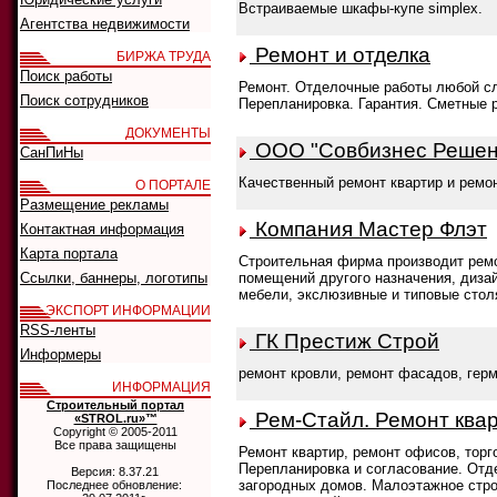
Встраиваемые шкафы-купе simplex.
Агентства недвижимости
Ремонт и отделка
БИРЖА ТРУДА
Поиск работы
Ремонт. Отделочные работы любой с
Поиск сотрудников
Перепланировка. Гарантия. Сметные 
ДОКУМЕНТЫ
ООО "Совбизнес Решен
СанПиНы
Качественный ремонт квартир и ремо
О ПОРТАЛЕ
Размещение рекламы
Компания Мастер Флэт
Контактная информация
Карта портала
Строительная фирма производит ремо
Ссылки, баннеры, логотипы
помещений другого назначения, диза
мебели, экслюзивные и типовые стол
ЭКСПОРТ ИНФОРМАЦИИ
RSS-ленты
ГК Престиж Строй
Информеры
ремонт кровли, ремонт фасадов, герм
ИНФОРМАЦИЯ
Строительный портал
Рем-Стайл. Ремонт квар
«STROL.ru»™
Copyright © 2005-2011
Все права защищены
Ремонт квартир, ремонт офисов, тор
Перепланировка и согласование. Отд
Версия: 8.37.21
загородных домов. Малоэтажное стро
Последнее обновление: