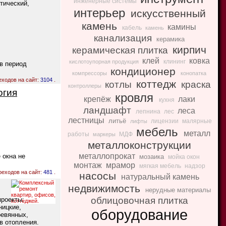
инженерные системы
тический,
интерьер
искусственный
камень
камины
кабель
камень
канализация
керамика
кирпич
керамическая плитка
клей
ковка
клининг
кислотоупорная продукция
 в период
кондиционер
компрессоры
конопатка
еходов на сайт:
3104
.
коттедж
котлы
краска
контроллеры
огия
кровля
крепёж
лаки
кухня
ландшафт
леса
лепнина
лес
лестницы
литьё
лицензии
малярные
лифты
мебель
металл
работы
МДФ
маркеры
металлоконструкции
металлопрокат
 окна не
мозаика
мойка окон
монтаж
мрамор
мягкая мебель
надзор
реходов на сайт:
481
.
насосы
натуральный камень
недвижимость
нерудные материалы
облицовочная плитка
проекты:
ницкие,
оборудование
ревянных,
в отопления.