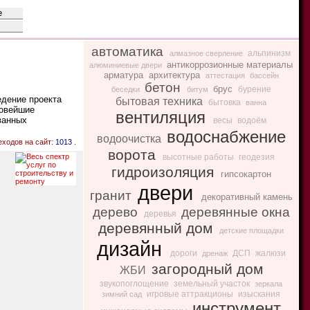
автоматика
альпинизм
алмазное сверление
антикоррозионные материалы
алюминиевые двери
арматура
архитектура
аттестация
бассейн
бетон
брус
бурение
беседки
битум
дение проекта
бытовая техника
бытовка
ванна
новейшие
вентиляция
ванных
весы
водоём
водоснабжение
водоочистка
еходов на сайт:
1013
.
ворота
высотные работы
геодезия
гидроизоляция
гипсокартон
двери
гранит
декоративный камень
дерево
деревянные окна
деревья
деревянный дом
детские площадки
дизайн
дороги
ДСП
жалюзи
дренаж
загородный дом
ЖБИ
звукопоглощение
земельный участок
зеркала
игровые аттракционы
изыскания
зимний сад
инструмент