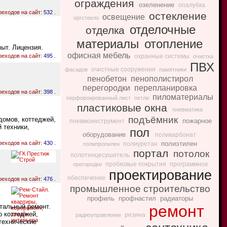
ограждения
озеленение
опалубка
реходов на сайт:
532
.
остекление
освещение
оргстекло
отделочные
отделка
материалы
отопление
ыт. Лицензия.
офисная мебель
реходов на сайт:
495
.
охранные системы
очистка
ПВХ
очистные сооружения
фасадов
памятники
пенобетон
пенополистирол
перегородки
перепланировка
реходов на сайт:
398
.
пиломатериалы
перфороированный лист
петли
пластиковые окна
пневматика
подъёмник
домов, коттеджей,
пожарное
пневмоинструмент
 техники,
пол
оборудование
поликарбонат
реходов на сайт:
430
.
полиэтилен
полиуретан
полипропилен
портал
потолок
полотенцесушитель
пробковые покрытия
программное
прегородки
проектирование
обеспечение
реходов на сайт:
476
.
промышленное строительство
профиль
профнастил
радиаторы
ремонт
тальный ремонт.
о коттеджей,
резина
радиоуправление
технические