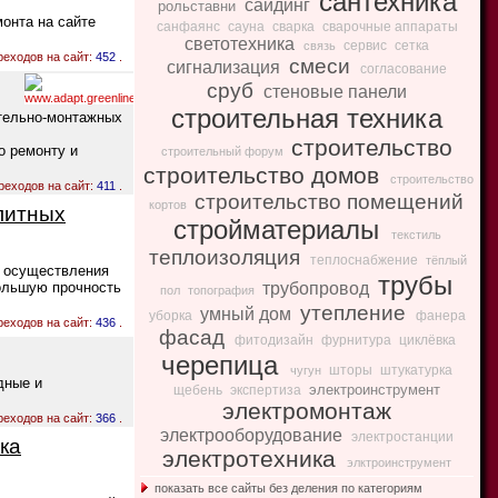
сантехника
сайдинг
рольставни
монта на сайте
санфаянс
сауна
сварка
сварочные аппараты
светотехника
сервис
сетка
связь
реходов на сайт:
452
.
смеси
сигнализация
согласование
сруб
стеновые панели
строительная техника
ительно-монтажных
строительство
о ремонту и
строительный форум
строительство домов
строительство
реходов на сайт:
411
.
строительство помещений
кортов
литных
стройматериалы
текстиль
теплоизоляция
теплоснабжение
тёплый
я осуществления
трубы
большую прочность
трубопровод
пол
топография
утепление
умный дом
уборка
фанера
реходов на сайт:
436
.
фасад
фитодизайн
фурнитура
циклёвка
черепица
шторы
штукатурка
чугун
дные и
электроинструмент
щебень
экспертиза
электромонтаж
реходов на сайт:
366
.
электрооборудование
электростанции
ка
электротехника
элктроинструмент
показать все сайты без деления по категориям