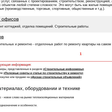
услуг, связанных с проектированием, строительством, реконструкцией, 
 объектов любой степени сложности. Это могут быть как жилые помещен
ые (производственные, торговые, спортивные, общественные и т.д.).
т офисов
онт коттеджей, отделка помещений. Строительные работы.
ов
тельных и ремонтно - отделочных работ по ремонту квартиры на самом 
Страницы:
1
2
3
4
5
едующая информация:
меры, представленные в разделе
«Строительные информеры»
еле
«Полезные советы и статьи по строительству и ремонту»
покупке или продаже на
«Досках строительных объявлений»
атериалах, оборудовании и технике
с - новое слово на рынке теплоизоляционных материалов
едназначение и особенности.