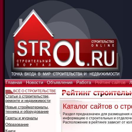
Главная
Новости
Объявления
Работа
Рейтинг сайтов
Л
ВСЁ О СТРОИТЕЛЬСТВЕ
Статьи о строительстве,
ремонте и недвижимости
Каталог сайтов о с
Новые стройматериалы,
техника и оборудование
Раздел предназначен для размещения и
Газеты и журналы
информацию о строительных и отделочны
Расположение в рейтинге зависит от кол
Образование
Книги