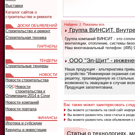
Выставки
Каталог сайтов о
строительстве и ремонте
Найдено: 2. Показаны все.
ДОСКИ ОБЪЯВЛЕНИЙ
Группа ВИНСИТ. Внутре
Строительство и ремонт
Строительная техника
Группа компаний ВИНСИТ - это сплоч
вентиляции, отопление, системы безо
ПАРТНЕРЫ
Наш многоканальный телефон: (495) 9
ООО "Эл-Щит" - инжене
ТЕНДЕРЫ
Строительные тендеры
Наша продукция - альтернатива при
устройство "Инженерная охранная си
НОВОСТИ
решетку, произведенную из стальных
Новости строительства
возможность эвакуации в случае возн
Новости
Продукция запатентована.
строительства к
Олимпиаде-2014 в Сочи
Новости компаний
Вас также может заинтересовать сл
Новости портала
Вы можете установить на свой сайт инфор
Вы можете разместить свои статьи в разд
ФИНАНСЫ
Вы можете разместить свои объявления о 
Ипотека и субсидии
Кредиты и инвестиции
Статьи о технологиях, м