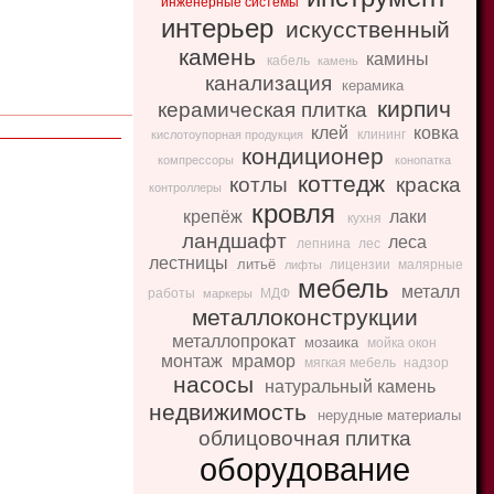
инженерные системы
интерьер
искусственный
камень
камины
кабель
камень
канализация
керамика
кирпич
керамическая плитка
клей
ковка
клининг
кислотоупорная продукция
кондиционер
компрессоры
конопатка
коттедж
котлы
краска
контроллеры
кровля
крепёж
лаки
кухня
ландшафт
леса
лепнина
лес
лестницы
литьё
лицензии
малярные
лифты
мебель
металл
работы
МДФ
маркеры
металлоконструкции
металлопрокат
мозаика
мойка окон
монтаж
мрамор
мягкая мебель
надзор
насосы
натуральный камень
недвижимость
нерудные материалы
облицовочная плитка
оборудование