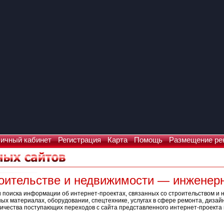
ичный кабинет
Регистрация
Карта
Помощь
Размещение ре
троительстве и недвижимости — инжене
 поиска информации об интернет-проектах, связанных со строительством и 
х материалах, оборудовании, спецтехнике, услугах в сфере ремонта, дизай
ичества поступающих переходов с сайта представленного интернет-проекта и
Что искать: