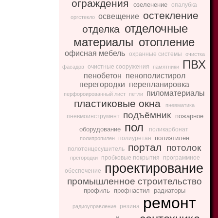
ограждения
озеленение
опалубка
остекление
освещение
оргстекло
отделочные
отделка
материалы
отопление
офисная мебель
охранные системы
очистка
ПВХ
очистные сооружения
фасадов
памятники
пенобетон
пенополистирол
перегородки
перепланировка
пиломатериалы
перфороированный лист
петли
пластиковые окна
пневматика
подъёмник
пожарное
пневмоинструмент
пол
оборудование
поликарбонат
полиэтилен
полиуретан
полипропилен
портал
потолок
полотенцесушитель
пробковые покрытия
программное
прегородки
проектирование
обеспечение
промышленное строительство
профиль
профнастил
радиаторы
ремонт
резина
радиоуправление