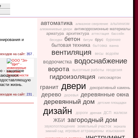
автоматика
альпинизм
алмазное сверление
антикоррозионные материалы
алюминиевые двери
арматура
архитектура
аттестация
бассейн
бетон
онирования и
брус
бурение
беседки
битум
бытовая техника
бытовка
ванна
вентиляция
весы
водоём
реходов на сайт:
357
.
водоснабжение
водоочистка
ворота
высотные работы
геодезия
ю - защитное
ывающуюся
гидроизоляция
гипсокартон
предоставляющую
двери
пасти жизнь.
гранит
декоративный камень
дерево
деревянные окна
реходов на сайт:
231
.
деревья
деревянный дом
детские площадки
дизайн
дороги
ДСП
жалюзи
дренаж
загородный дом
ЖБИ
звукопоглощение
земельный участок
зеркала
игровые аттракционы
изыскания
зимний сад
инструмент