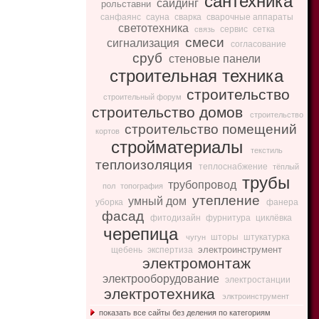
сантехника
сайдинг
рольставни
санфаянс
сауна
сварка
сварочные аппараты
светотехника
сервис
сетка
связь
смеси
сигнализация
согласование
сруб
стеновые панели
строительная техника
строительство
строительный форум
строительство домов
строительство
строительство помещений
кортов
стройматериалы
текстиль
теплоизоляция
теплоснабжение
тёплый
трубы
трубопровод
пол
топография
утепление
умный дом
уборка
фанера
фасад
фитодизайн
фурнитура
циклёвка
черепица
шторы
штукатурка
чугун
электроинструмент
щебень
экспертиза
электромонтаж
электрооборудование
электростанции
электротехника
элктроинструмент
показать все сайты без деления по категориям