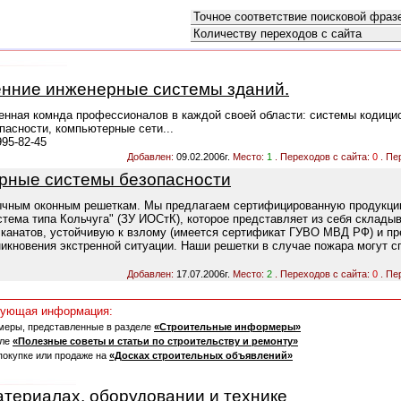
Как искать:
Сортировать по:
нние инженерные системы зданий.
енная комнда профессионалов в каждой своей области: системы кодици
пасности, компьютерные сети...
95-82-45
Добавлен:
09.02.2006г.
Место:
1
. Переходов с сайта:
0
. Пе
рные системы безопасности
вычным оконным решеткам. Мы предлагаем сертифицированную продукци
стема типа Кольчуга" (ЗУ ИОСтК), которое представляет из себя склад
 канатов, устойчивую к взлому (имеется сертификат ГУВО МВД РФ) и 
икновения экстренной ситуации. Наши решетки в случае пожара могут с
Добавлен:
17.07.2006г.
Место:
2
. Переходов с сайта:
0
. Пе
едующая информация:
меры, представленные в разделе
«Строительные информеры»
еле
«Полезные советы и статьи по строительству и ремонту»
покупке или продаже на
«Досках строительных объявлений»
атериалах, оборудовании и технике