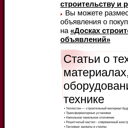
строительству и 
Вы можете размес
объявления о поку
на
«Досках строи
объявлений»
Статьи о те
материалах
оборудован
технике
• Теплостен — строительный материал бу
• Трансформаторные установки
• Напольное панельное отопление
• Решетчатый настил - современный конст
• Грузовые захваты и стропы