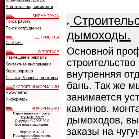
Агентства недвижимости
Строительс
БИРЖА ТРУДА
Поиск работы
Поиск сотрудников
дымоходы.
ДОКУМЕНТЫ
СанПиНы
Основной проф
О ПОРТАЛЕ
Размещение рекламы
строительство 
Контактная информация
Карта портала
внутренняя отд
Ссылки, баннеры, логотипы
бань. Так же м
ЭКСПОРТ ИНФОРМАЦИИ
RSS-ленты
занимается ус
Информеры
каминов, монт
ИНФОРМАЦИЯ
Строительный портал
дымоходов, в
«STROL.ru»™
Copyright © 2005-2011
Все права защищены
заказы на чугу
Версия: 8.37.21
Последнее обновление: