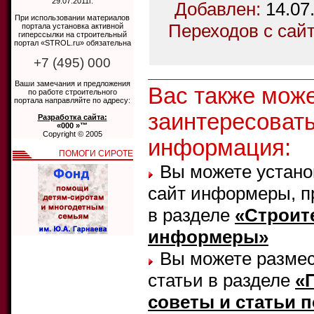
29.07.2011г.
Добавлен:
14.07
При использовании материалов
Переходов с сай
портала установка активной
гиперссылки на строительный
портал «STROL.ru» обязательна
+7 (495) 000
Ваши замечания и предложения
Вас также мож
по работе строительного
портала направляйте по адресу:
заинтересоват
Разработка сайта:
«000 »™
Copyright © 2005
информация:
ПОМОГИ СИРОТЕ
Вы можете устано
сайт информеры, п
в разделе
«Строит
информеры»
Вы можете размес
статьи в разделе
«
советы и статьи п