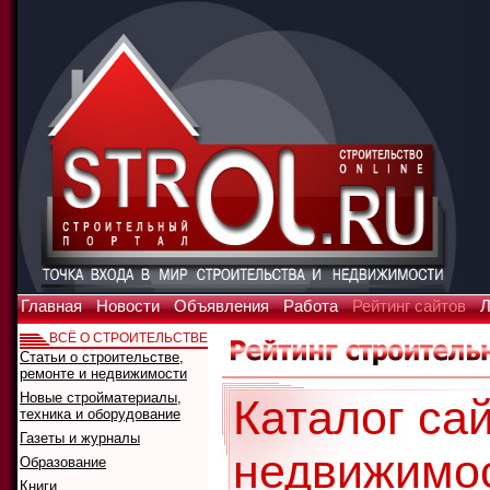
Главная
Новости
Объявления
Работа
Рейтинг сайтов
Л
ВСЁ О СТРОИТЕЛЬСТВЕ
Статьи о строительстве,
ремонте и недвижимости
Новые стройматериалы,
Каталог сай
техника и оборудование
Газеты и журналы
недвижимо
Образование
Книги