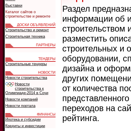
Выставки
Раздел предназн
Каталог сайтов о
информации об и
строительстве и ремонте
ДОСКИ ОБЪЯВЛЕНИЙ
строительством 
Строительство и ремонт
разместить опис
Строительная техника
ПАРТНЕРЫ
строительных и 
оборудовании, сп
ТЕНДЕРЫ
Строительные тендеры
дизайна и оформ
НОВОСТИ
других помещени
Новости строительства
Новости
от количества п
строительства к
Олимпиаде-2014 в Сочи
представленного 
Новости компаний
переходов на сай
Новости портала
ФИНАНСЫ
рейтинга.
Ипотека и субсидии
Кредиты и инвестиции
Что искать: