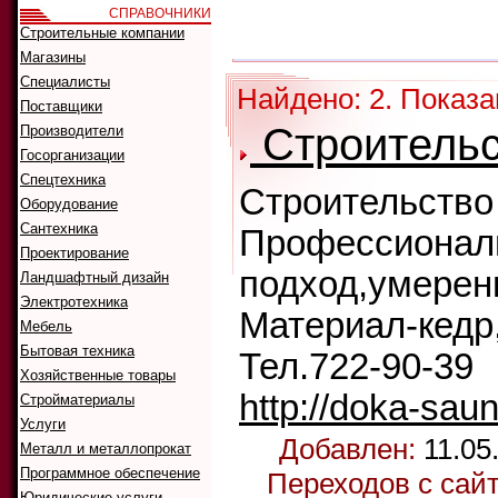
СПРАВОЧНИКИ
Как искать:
Строительные компании
Сортировать
Магазины
Специалисты
Найдено: 2. Показа
Поставщики
Строительс
Производители
Госорганизации
Спецтехника
Строительство
Оборудование
Сантехника
Профессионал
Проектирование
подход,умерен
Ландшафтный дизайн
Электротехника
Материал-кедр
Мебель
Бытовая техника
Тел.722-90-39
Хозяйственные товары
http://doka-saun
Стройматериалы
Услуги
Добавлен:
11.05
Металл и металлопрокат
Программное обеспечение
Переходов с сай
Юридические услуги