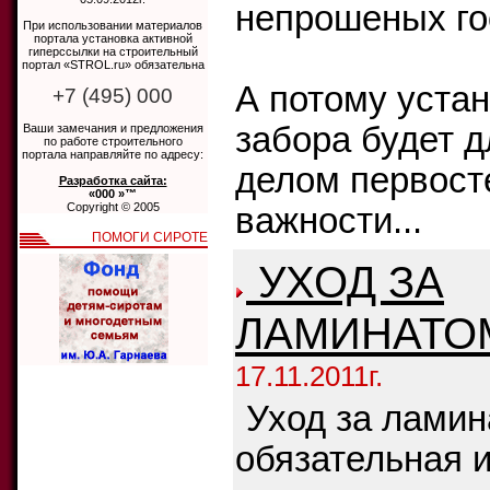
непрошеных го
При использовании материалов
портала установка активной
гиперссылки на строительный
портал «STROL.ru» обязательна
А потому устан
+7 (495) 000
забора будет д
Ваши замечания и предложения
по работе строительного
портала направляйте по адресу:
делом первост
Разработка сайта:
«000 »™
Copyright © 2005
важности...
ПОМОГИ СИРОТЕ
УХОД ЗА
ЛАМИНАТО
17.11.2011г.
Уход за лами
обязательная и