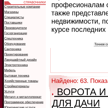
СПРАВОЧНИКИ
професионалам с
Строительные компании
также представл
Магазины
Специалисты
недвижимости, п
Поставщики
курсе последних
Производители
Госорганизации
Спецтехника
Что искать:
Оборудование
Как искать:
Сантехника
Проектирование
Ландшафтный дизайн
Электротехника
Мебель
Бытовая техника
Найдено: 63. Показа
Хозяйственные товары
Стройматериалы
ВОРОТА И
Услуги
Металл и металлопрокат
ДЛЯ ДАЧИ
Программное обеспечение
Юридические услуги