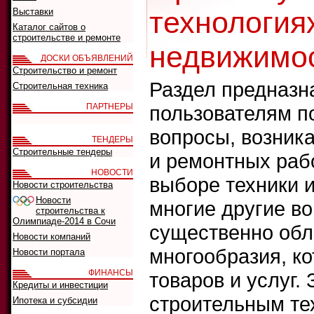
технологиях
Выставки
Каталог сайтов о
строительстве и ремонте
недвижимос
ДОСКИ ОБЪЯВЛЕНИЙ
Строительство и ремонт
Раздел предназна
Строительная техника
ПАРТНЕРЫ
пользователям п
вопросы, возник
ТЕНДЕРЫ
Строительные тендеры
и ремонтных рабо
НОВОСТИ
выборе техники 
Новости строительства
Новости
многие другие во
строительства к
Олимпиаде-2014 в Сочи
существенно обл
Новости компаний
многообразия, ко
Новости портала
ФИНАНСЫ
товаров и услуг.
Кредиты и инвестиции
строительным те
Ипотека и субсидии