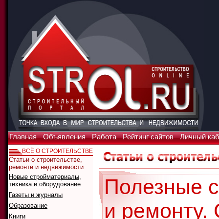
Главная
Объявления
Работа
Рейтинг сайтов
Личный ка
ВСЁ О СТРОИТЕЛЬСТВЕ
Статьи о строительстве,
ремонте и недвижимости
Новые стройматериалы,
Полезные с
техника и оборудование
Газеты и журналы
и ремонту.
Образование
Книги