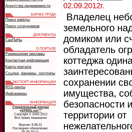
02.09.2012г.
Агентства недвижимости
Владелец неб
БИРЖА ТРУДА
Поиск работы
земельного на
Поиск сотрудников
ДОКУМЕНТЫ
домиком или с
СанПиНы
обладатель ог
О ПОРТАЛЕ
Размещение рекламы
коттеджа один
Контактная информация
Карта портала
заинтересован
Ссылки, баннеры, логотипы
сохранении св
ЭКСПОРТ ИНФОРМАЦИИ
RSS-ленты
имущества, со
Информеры
безопасности 
ИНФОРМАЦИЯ
Строительный портал
«STROL.ru»™
территории от
Copyright © 2005-2012
Все права защищены
нежелательног
Версия: 8.98.31
Последнее обновление:
05.09.2012г.