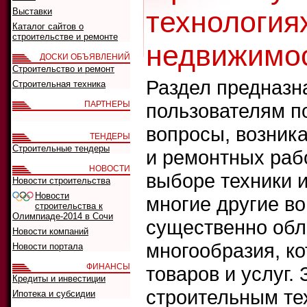
технологиях
Выставки
Каталог сайтов о
строительстве и ремонте
недвижимос
ДОСКИ ОБЪЯВЛЕНИЙ
Строительство и ремонт
Раздел предназна
Строительная техника
ПАРТНЕРЫ
пользователям п
вопросы, возник
ТЕНДЕРЫ
Строительные тендеры
и ремонтных рабо
НОВОСТИ
выборе техники 
Новости строительства
Новости
многие другие во
строительства к
Олимпиаде-2014 в Сочи
существенно обл
Новости компаний
многообразия, ко
Новости портала
ФИНАНСЫ
товаров и услуг.
Кредиты и инвестиции
строительным те
Ипотека и субсидии