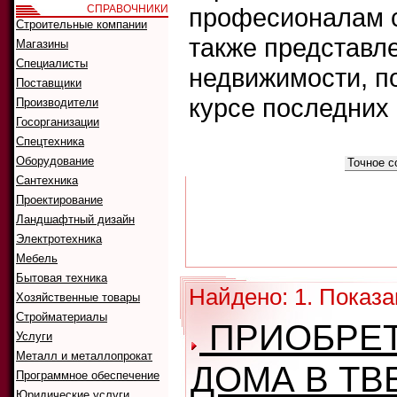
СПРАВОЧНИКИ
професионалам с
Строительные компании
также представл
Магазины
Специалисты
недвижимости, п
Поставщики
курсе последних
Производители
Госорганизации
Спецтехника
Что искать:
Оборудование
Как искать:
Сантехника
Проектирование
Ландшафтный дизайн
Электротехника
Мебель
Бытовая техника
Найдено: 1. Показа
Хозяйственные товары
Стройматериалы
ПРИОБРЕ
Услуги
Металл и металлопрокат
ДОМА В ТВ
Программное обеспечение
Юридические услуги