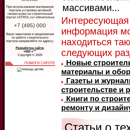
массивами...
При использовании материалов
портала установка активной
гиперссылки на строительный
портал «STROL.ru» обязательна
Интересующая
+7 (495) 000
информация м
Ваши замечания и предложения
по работе строительного
находиться так
портала направляйте по адресу:
Разработка сайта:
следующих раз
«000 »™
Copyright © 2005
Новые строител
ПОМОГИ СИРОТЕ
материалы и обо
Газеты и журнал
строительстве и 
Книги по строите
ремонту и дизайн
Статьи о те