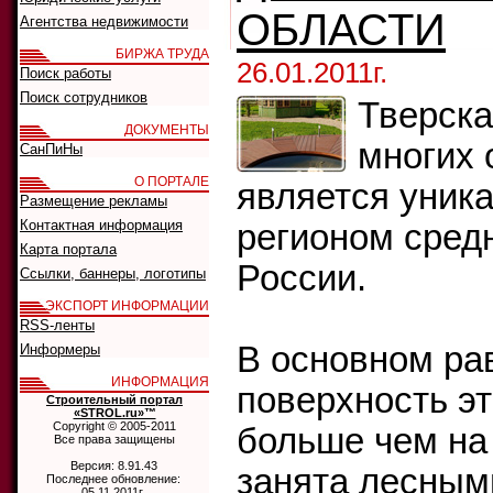
ОБЛАСТИ
Агентства недвижимости
БИРЖА ТРУДА
26.01.2011г.
Поиск работы
Поиск сотрудников
Тверска
ДОКУМЕНТЫ
многих 
СанПиНы
О ПОРТАЛЕ
является уник
Размещение рекламы
Контактная информация
регионом сред
Карта портала
России.
Ссылки, баннеры, логотипы
ЭКСПОРТ ИНФОРМАЦИИ
RSS-ленты
В основном ра
Информеры
ИНФОРМАЦИЯ
поверхность эт
Строительный портал
«STROL.ru»™
Copyright © 2005-2011
больше чем на
Все права защищены
Версия: 8.91.43
занята лесным
Последнее обновление:
05.11.2011г.