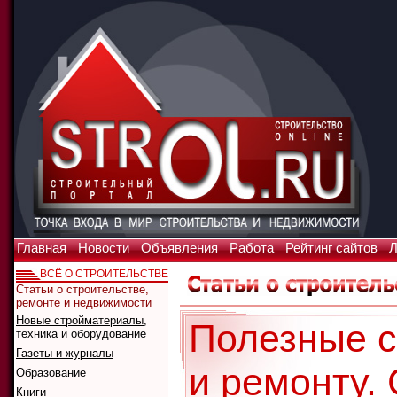
Главная
Новости
Объявления
Работа
Рейтинг сайтов
Л
ВСЁ О СТРОИТЕЛЬСТВЕ
Статьи о строительстве,
ремонте и недвижимости
Новые стройматериалы,
Полезные с
техника и оборудование
Газеты и журналы
и ремонту.
Образование
Книги