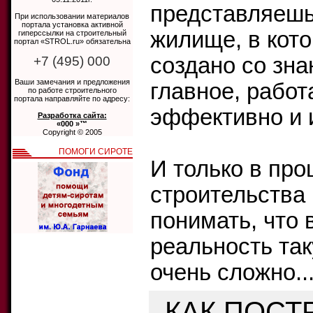
представляешь
При использовании материалов
портала установка активной
жилище, в кот
гиперссылки на строительный
портал «STROL.ru» обязательна
создано со зна
+7 (495) 000
Ваши замечания и предложения
главное, работ
по работе строительного
портала направляйте по адресу:
эффективно и 
Разработка сайта:
«000 »™
Copyright © 2005
ПОМОГИ СИРОТЕ
И только в про
строительства
понимать, что 
реальность та
очень сложно..
КАК ПОСТ