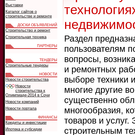
технологиях
Выставки
Каталог сайтов о
строительстве и ремонте
недвижимос
ДОСКИ ОБЪЯВЛЕНИЙ
Строительство и ремонт
Раздел предназна
Строительная техника
ПАРТНЕРЫ
пользователям п
вопросы, возник
ТЕНДЕРЫ
Строительные тендеры
и ремонтных рабо
НОВОСТИ
выборе техники 
Новости строительства
Новости
многие другие во
строительства к
Олимпиаде-2014 в Сочи
существенно обл
Новости компаний
многообразия, ко
Новости портала
ФИНАНСЫ
товаров и услуг.
Кредиты и инвестиции
строительным те
Ипотека и субсидии