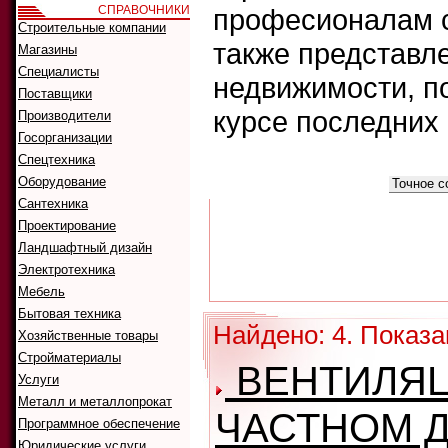
СПРАВОЧНИКИ
професионалам с
Строительные компании
также представл
Магазины
Специалисты
недвижимости, п
Поставщики
курсе последних
Производители
Госорганизации
Спецтехника
Что искать:
Оборудование
Как искать:
Сантехника
Проектирование
Ландшафтный дизайн
Электротехника
Мебель
Бытовая техника
Найдено: 4. Показа
Хозяйственные товары
Стройматериалы
ВЕНТИЛЯЦ
Услуги
Металл и металлопрокат
ЧАСТНОМ 
Программное обеспечение
Юридические услуги