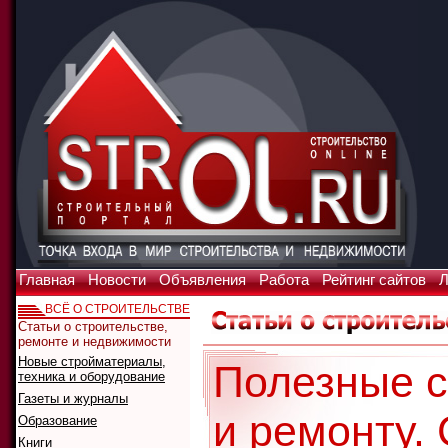
Главная
Новости
Объявления
Работа
Рейтинг сайтов
Л
ВСЁ О СТРОИТЕЛЬСТВЕ
Статьи о строительстве,
ремонте и недвижимости
Новые стройматериалы,
Полезные с
техника и оборудование
Газеты и журналы
и ремонту.
Образование
Книги