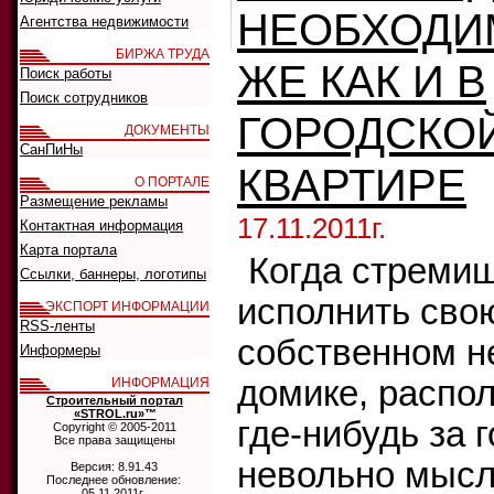
НЕОБХОДИМ
Агентства недвижимости
БИРЖА ТРУДА
ЖЕ КАК И В
Поиск работы
Поиск сотрудников
ГОРОДСКО
ДОКУМЕНТЫ
СанПиНы
КВАРТИРЕ
О ПОРТАЛЕ
Размещение рекламы
17.11.2011г.
Контактная информация
Карта портала
Когда стреми
Ссылки, баннеры, логотипы
исполнить сво
ЭКСПОРТ ИНФОРМАЦИИ
RSS-ленты
собственном 
Информеры
домике, распо
ИНФОРМАЦИЯ
Строительный портал
«STROL.ru»™
где-нибудь за 
Copyright © 2005-2011
Все права защищены
невольно мыс
Версия: 8.91.43
Последнее обновление:
05.11.2011г.