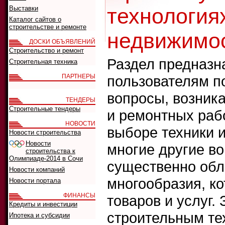
технологиях
Выставки
Каталог сайтов о
строительстве и ремонте
недвижимо
ДОСКИ ОБЪЯВЛЕНИЙ
Строительство и ремонт
Раздел предназна
Строительная техника
ПАРТНЕРЫ
пользователям п
вопросы, возник
ТЕНДЕРЫ
Строительные тендеры
и ремонтных рабо
НОВОСТИ
выборе техники 
Новости строительства
Новости
многие другие во
строительства к
Олимпиаде-2014 в Сочи
существенно обл
Новости компаний
многообразия, ко
Новости портала
ФИНАНСЫ
товаров и услуг.
Кредиты и инвестиции
строительным те
Ипотека и субсидии