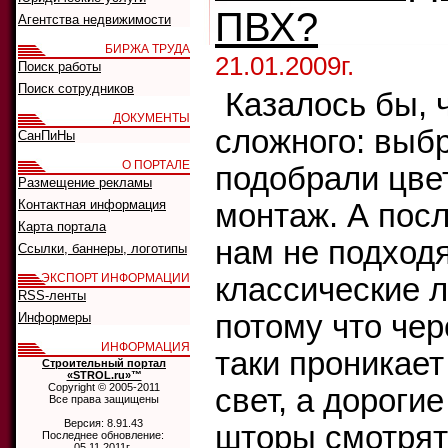
ПВХ?
Агентства недвижимости
БИРЖА ТРУДА
21.01.2009г.
Поиск работы
Поиск сотрудников
Казалось бы, ч
ДОКУМЕНТЫ
сложного: выбр
СанПиНы
О ПОРТАЛЕ
подобрали цвет
Размещение рекламы
Контактная информация
монтаж. А пос
Карта портала
нам не подход
Ссылки, баннеры, логотипы
ЭКСПОРТ ИНФОРМАЦИИ
классические 
RSS-ленты
потому что чер
Информеры
ИНФОРМАЦИЯ
таки проникае
Строительный портал
«STROL.ru»™
Copyright © 2005-2011
свет, а дороги
Все права защищены
Версия: 8.91.43
шторы смотрят
Последнее обновление:
05.11.2011г.