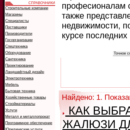
СПРАВОЧНИКИ
професионалам с
Строительные компании
также представл
Магазины
Специалисты
недвижимости, п
Поставщики
курсе последних
Производители
Госорганизации
Спецтехника
Что искать:
Оборудование
Как искать:
Сантехника
Проектирование
Ландшафтный дизайн
Электротехника
Мебель
Бытовая техника
Найдено: 1. Показа
Хозяйственные товары
Стройматериалы
КАК ВЫБР
Услуги
Металл и металлопрокат
ЖАЛЮЗИ Д
Программное обеспечение
Юридические услуги