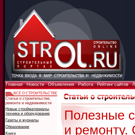
Главная
Новости
Объявления
Работа
Рейтинг сайтов
Л
ВСЁ О СТРОИТЕЛЬСТВЕ
Статьи о строительстве,
ремонте и недвижимости
Новые стройматериалы,
Полезные с
техника и оборудование
Газеты и журналы
и ремонту.
Образование
Книги