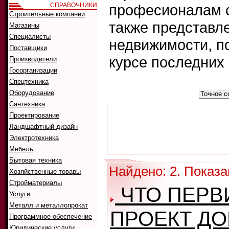
СПРАВОЧНИКИ
професионалам с
Строительные компании
также представл
Магазины
Специалисты
недвижимости, п
Поставщики
курсе последних
Производители
Госорганизации
Спецтехника
Что искать:
Оборудование
Как искать:
Сантехника
Проектирование
Ландшафтный дизайн
Электротехника
Мебель
Бытовая техника
Найдено: 2. Показа
Хозяйственные товары
Стройматериалы
ЧТО ПЕРВ
Услуги
Металл и металлопрокат
ПРОЕКТ ДО
Программное обеспечение
Юридические услуги