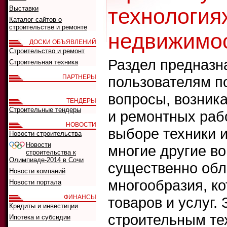
технологиях
Выставки
Каталог сайтов о
строительстве и ремонте
недвижимо
ДОСКИ ОБЪЯВЛЕНИЙ
Строительство и ремонт
Раздел предназна
Строительная техника
ПАРТНЕРЫ
пользователям п
вопросы, возник
ТЕНДЕРЫ
Строительные тендеры
и ремонтных рабо
НОВОСТИ
выборе техники 
Новости строительства
Новости
многие другие во
строительства к
Олимпиаде-2014 в Сочи
существенно обл
Новости компаний
многообразия, ко
Новости портала
ФИНАНСЫ
товаров и услуг.
Кредиты и инвестиции
строительным те
Ипотека и субсидии