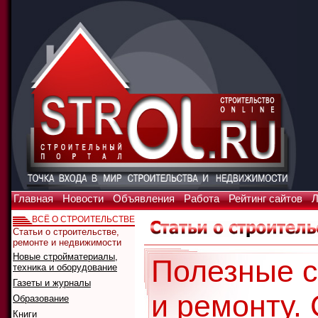
Главная
Новости
Объявления
Работа
Рейтинг сайтов
Л
ВСЁ О СТРОИТЕЛЬСТВЕ
Статьи о строительстве,
ремонте и недвижимости
Новые стройматериалы,
Полезные с
техника и оборудование
Газеты и журналы
и ремонту.
Образование
Книги