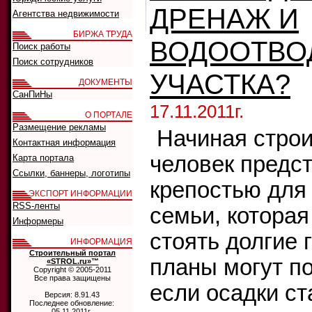
ДРЕНАЖ И
Агентства недвижимости
БИРЖА ТРУДА
ВОДООТВО
Поиск работы
Поиск сотрудников
УЧАСТКА?
ДОКУМЕНТЫ
СанПиНы
17.11.2011г.
О ПОРТАЛЕ
Размещение рекламы
Начиная строи
Контактная информация
человек предст
Карта портала
Ссылки, баннеры, логотипы
крепостью для
ЭКСПОРТ ИНФОРМАЦИИ
RSS-ленты
семьи, которая
Информеры
стоять долгие 
ИНФОРМАЦИЯ
Строительный портал
планы могут п
«STROL.ru»™
Copyright © 2005-2011
Все права защищены
если осадки ст
Версия: 8.91.43
Последнее обновление:
05.11.2011г.