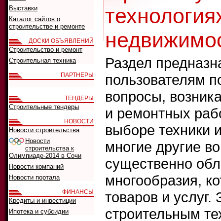
технологиях
Выставки
Каталог сайтов о
строительстве и ремонте
недвижимос
ДОСКИ ОБЪЯВЛЕНИЙ
Строительство и ремонт
Раздел предназна
Строительная техника
ПАРТНЕРЫ
пользователям п
вопросы, возник
ТЕНДЕРЫ
Строительные тендеры
и ремонтных рабо
НОВОСТИ
выборе техники 
Новости строительства
Новости
многие другие во
строительства к
Олимпиаде-2014 в Сочи
существенно обл
Новости компаний
многообразия, ко
Новости портала
ФИНАНСЫ
товаров и услуг.
Кредиты и инвестиции
строительным те
Ипотека и субсидии