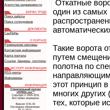
Откатные воро
Агентства недвижимости
один из самых
БИРЖА ТРУДА
Поиск работы
распространен
Поиск сотрудников
автоматических
ДОКУМЕНТЫ
СанПиНы
О ПОРТАЛЕ
Размещение рекламы
Такие ворота 
Контактная информация
путем смещени
Карта портала
Ссылки, баннеры, логотипы
полотна по сп
ЭКСПОРТ ИНФОРМАЦИИ
RSS-ленты
направляющим 
Информеры
этот принцип в
ИНФОРМАЦИЯ
Строительный портал
многих других 
«STROL.ru»™
Copyright © 2005-2011
Все права защищены
тех, которые и
Версия: 8.91.43
Последнее обновление:
05.11.2011г.