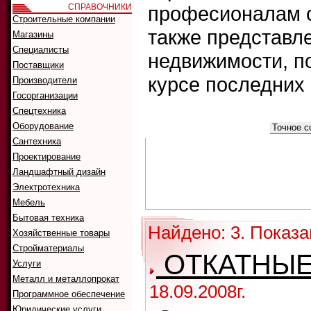
СПРАВОЧНИКИ
професионалам с
Строительные компании
также представл
Магазины
Специалисты
недвижимости, п
Поставщики
курсе последних
Производители
Госорганизации
Спецтехника
Что искать:
Оборудование
Как искать:
Сантехника
Проектирование
Ландшафтный дизайн
Электротехника
Мебель
Бытовая техника
Найдено: 3. Показа
Хозяйственные товары
Стройматериалы
ОТКАТНЫЕ
Услуги
Металл и металлопрокат
18.09.2008г.
Программное обеспечение
Юридические услуги