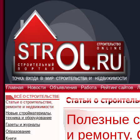
Главная
Новости
Объявления
Работа
Рейтинг сайтов
Л
ВСЁ О СТРОИТЕЛЬСТВЕ
Статьи о строительстве,
ремонте и недвижимости
Новые стройматериалы,
Полезные с
техника и оборудование
Газеты и журналы
и ремонту.
Образование
Книги