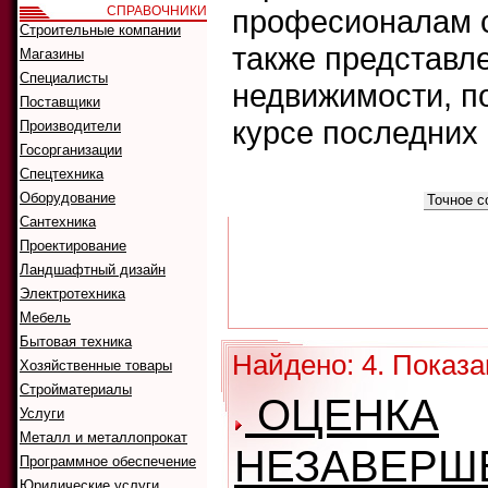
СПРАВОЧНИКИ
професионалам с
Строительные компании
также представл
Магазины
Специалисты
недвижимости, п
Поставщики
курсе последних
Производители
Госорганизации
Спецтехника
Что искать:
Оборудование
Как искать:
Сантехника
Проектирование
Ландшафтный дизайн
Электротехника
Мебель
Бытовая техника
Найдено: 4. Показа
Хозяйственные товары
Стройматериалы
ОЦЕНКА
Услуги
Металл и металлопрокат
НЕЗАВЕРШ
Программное обеспечение
Юридические услуги