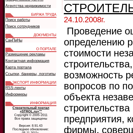
СТРОИТЕЛ
Агентства недвижимости
БИРЖА ТРУДА
24.10.2008г.
Поиск работы
Поиск сотрудников
Проведение о
ДОКУМЕНТЫ
определению 
СанПиНы
О ПОРТАЛЕ
стоимости нез
Размещение рекламы
Контактная информация
строительства,
Карта портала
возможность р
Ссылки, баннеры, логотипы
ЭКСПОРТ ИНФОРМАЦИИ
вопросов по п
RSS-ленты
объекта незав
Информеры
ИНФОРМАЦИЯ
строительства
Строительный портал
«STROL.ru»™
Copyright © 2005-2011
предприятия, 
Все права защищены
Версия: 8.91.43
фирмы, совер
Последнее обновление:
05.11.2011г.