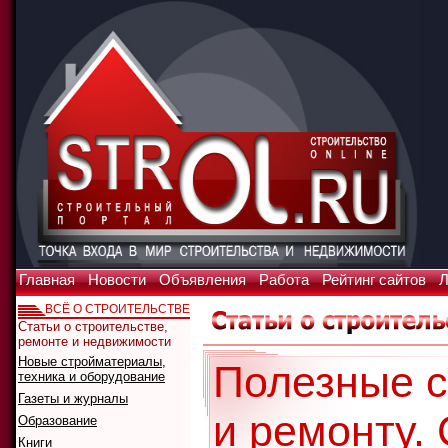
Главная
Новости
Объявления
Работа
Рейтинг сайтов
Л
ВСЁ О СТРОИТЕЛЬСТВЕ
Статьи о строительстве,
ремонте и недвижимости
Новые стройматериалы,
Полезные с
техника и оборудование
Газеты и журналы
и ремонту.
Образование
Книги