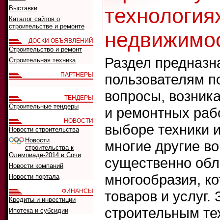
технологиях
Выставки
Каталог сайтов о
строительстве и ремонте
недвижимос
ДОСКИ ОБЪЯВЛЕНИЙ
Строительство и ремонт
Раздел предназна
Строительная техника
ПАРТНЕРЫ
пользователям п
вопросы, возник
ТЕНДЕРЫ
Строительные тендеры
и ремонтных рабо
НОВОСТИ
выборе техники 
Новости строительства
Новости
многие другие во
строительства к
Олимпиаде-2014 в Сочи
существенно обл
Новости компаний
многообразия, ко
Новости портала
ФИНАНСЫ
товаров и услуг.
Кредиты и инвестиции
строительным те
Ипотека и субсидии