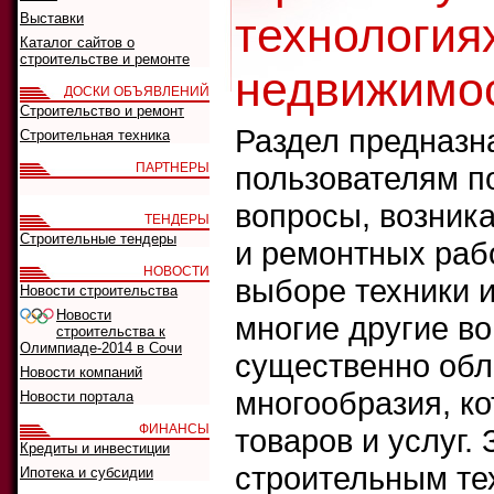
технологиях
Выставки
Каталог сайтов о
строительстве и ремонте
недвижимос
ДОСКИ ОБЪЯВЛЕНИЙ
Строительство и ремонт
Раздел предназна
Строительная техника
ПАРТНЕРЫ
пользователям п
вопросы, возник
ТЕНДЕРЫ
Строительные тендеры
и ремонтных рабо
НОВОСТИ
выборе техники 
Новости строительства
Новости
многие другие во
строительства к
Олимпиаде-2014 в Сочи
существенно обл
Новости компаний
многообразия, ко
Новости портала
ФИНАНСЫ
товаров и услуг.
Кредиты и инвестиции
строительным те
Ипотека и субсидии