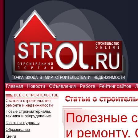
Главная
Новости
Объявления
Работа
Рейтинг сайтов
Л
ВСЁ О СТРОИТЕЛЬСТВЕ
Статьи о строительстве,
ремонте и недвижимости
Новые стройматериалы,
Полезные с
техника и оборудование
Газеты и журналы
и ремонту.
Образование
Книги