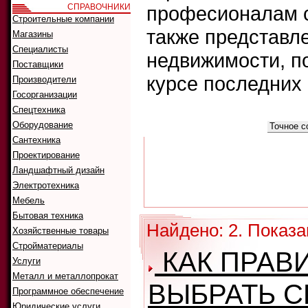
СПРАВОЧНИКИ
професионалам с
Строительные компании
также представл
Магазины
Специалисты
недвижимости, п
Поставщики
курсе последних
Производители
Госорганизации
Спецтехника
Что искать:
Оборудование
Как искать:
Сантехника
Проектирование
Ландшафтный дизайн
Электротехника
Мебель
Бытовая техника
Найдено: 2. Показа
Хозяйственные товары
Стройматериалы
КАК ПРАВ
Услуги
Металл и металлопрокат
ВЫБРАТЬ 
Программное обеспечение
Юридические услуги