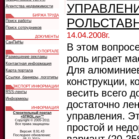
УПРАВЛЕН
Агентства недвижимости
БИРЖА ТРУДА
РОЛЬСТАВ
Поиск работы
Поиск сотрудников
14.04.2008г.
ДОКУМЕНТЫ
СанПиНы
В этом вопрос
О ПОРТАЛЕ
роль играет ма
Размещение рекламы
Контактная информация
Для алюминие
Карта портала
Ссылки, баннеры, логотипы
конструкции, к
ЭКСПОРТ ИНФОРМАЦИИ
весить всего до
RSS-ленты
Информеры
достаточно лен
ИНФОРМАЦИЯ
управления. Э
Строительный портал
«STROL.ru»™
Copyright © 2005-2011
Все права защищены
простой и недо
Версия: 8.91.43
Последнее обновление:
05.11.2011г.