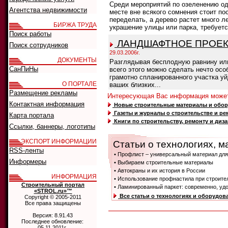
Среди мероприятий по озеленению оди
Агентства недвижимости
месте вне всякого сомнения стоит по
переделать, а дерево растет много л
БИРЖА ТРУДА
украшение улицы или парка, требуетс
Поиск работы
ЛАНДШАФТНОЕ ПРОЕ
Поиск сотрудников
29.03.2006г.
ДОКУМЕНТЫ
Разглядывая бесплодную равнину или 
СанПиНы
всего этого можно сделать нечто осо
грамотно спланированного участка уй
О ПОРТАЛЕ
ваших близких...
Размещение рекламы
Интересующая Вас информация может
Контактная информация
Новые строительные материалы и обо
Газеты и журналы о строительстве и ре
Карта портала
Книги по строительству, ремонту и диз
Ссылки, баннеры, логотипы
ЭКСПОРТ ИНФОРМАЦИИ
Статьи о технологиях, м
RSS-ленты
• Профлист – универсальный материал для 
Информеры
• Выбираем строительные материалы
• Автокраны и их история в России
ИНФОРМАЦИЯ
• Использование профнастила при строите
Строительный портал
• Ламинированный паркет: современно, удо
«STROL.ru»™
Все статьи о технологиях и оборудов
Copyright © 2005-2011
Все права защищены
Версия: 8.91.43
Последнее обновление:
05.11.2011г.