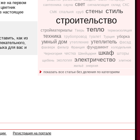
 же на первом
свет
сантехника
сауна
сигнализация
склад
СКС
 цветник
стиль
стены
 в настоящее
спальня
СМК
сруб
строительство
тепло
стройматериалы
Тверь
термоизоляция
техника
уборка
трубопровод
туалет
Турция
тавить, как из
умный дом
утеплитель
утепление
фасад
лекательного,
фундамент
дыха для вас и
фахверк
фильтр
Франция
холодильник
шкаф
чистка
шторы
Черногория
Швейцария
электричество
экология
щебень
элитное
жильё
энергия
показать все статьи без деления по категориям
ации
Регистрация на портале