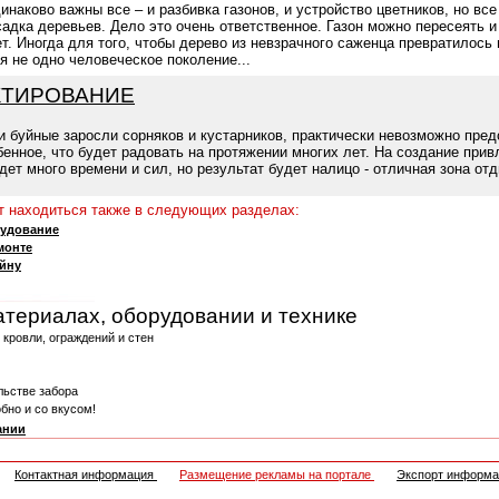
наково важны все – и разбивка газонов, и устройство цветников, но все
садка деревьев. Дело это очень ответственное. Газон можно пересеять и
ет. Иногда для того, чтобы дерево из невзрачного саженца превратилось
я не одно человеческое поколение...
КТИРОВАНИЕ
буйные заросли сорняков и кустарников, практически невозможно предс
бенное, что будет радовать на протяжении многих лет. На создание прив
дет много времени и сил, но результат будет налицо - отличная зона от
 находиться также в следующих разделах:
рудование
монте
айну
атериалах, оборудовании и технике
кровли, ограждений и стен
льстве забора
бно и со вкусом!
ании
Контактная информация
Размещение рекламы на портале
Экспорт информ