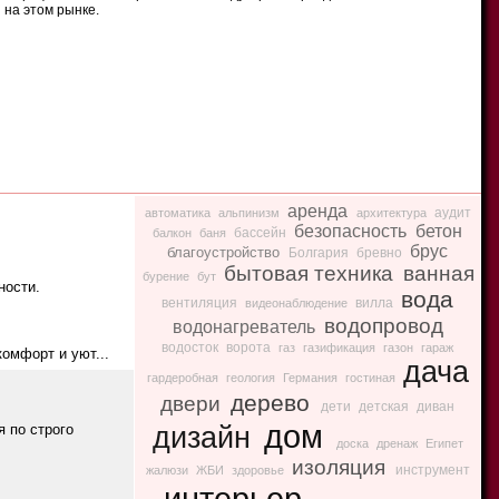
 на этом рынке.
аренда
аудит
автоматика
альпинизм
архитектура
безопасность
бетон
бассейн
балкон
баня
брус
благоустройство
Болгария
бревно
бытовая техника
ванная
бурение
бут
ности.
вода
вентиляция
вилла
видеонаблюдение
водопровод
водонагреватель
водосток
ворота
газ
газификация
газон
гараж
комфорт и уют...
дача
гардеробная
геология
Германия
гостиная
дерево
двери
дети
детская
диван
дом
я по строго
дизайн
доска
дренаж
Египет
изоляция
инструмент
жалюзи
ЖБИ
здоровье
интерьер