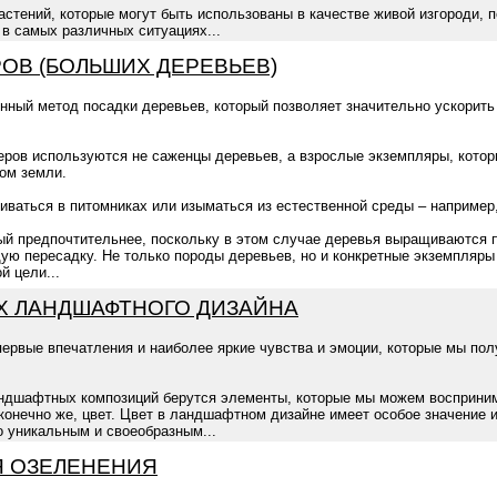
стений, которые могут быть использованы в качестве живой изгороди, 
в самых различных ситуациях...
ОВ (БОЛЬШИХ ДЕРЕВЬЕВ)
нный метод посадки деревьев, который позволяет значительно ускорит
меров используются не саженцы деревьев, а взрослые экземпляры, кото
мом земли.
ваться в питомниках или изыматься из естественной среды – например,
ый предпочтительнее, поскольку в этом случае деревья выращиваются 
ую пересадку. Не только породы деревьев, но и конкретные экземпляры
й цели...
Х ЛАНДШАФТНОГО ДИЗАЙНА
первые впечатления и наиболее яркие чувства и эмоции, которые мы по
андшафтных композиций берутся элементы, которые мы можем восприним
 конечно же, цвет. Цвет в ландшафтном дизайне имеет особое значение 
о уникальным и своеобразным...
Я ОЗЕЛЕНЕНИЯ