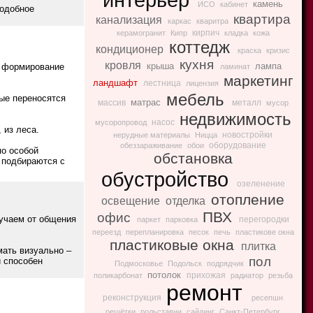
камень
ИСО
кабинет
подобное
квартира
канализация
каркас
кваритра
кирпич
керамогранит
Кипр
кладка
кожа
коттедж
кондиционер
краска
кризис
кухня
кровля
крыша
лампа
ь формирование
ламинат
маркетинг
ландшафт
лестница
лицензия
мебель
рые переносятся
матрас
массив
металл
мусор
недвижимость
насос
мусоропровод
 из леса.
новостройки
нерудные материалы
Ницца
оборудование
обеззараживание
обои
по особой
обстановка
 подбираются с
обустройство
озеленение
отопление
освещение
отделка
ПВХ
офис
лучаем от общения
перегородки
паркет
парковка
переезд
перепланировка
песок
печь
пластикове окна
пластиковые окна
плитка
ать визуально –
пол
и способен
Подмосковье
Подольск
подрядчик
потолок
прихожая
поликарбонат
радиатор
резьба
ремонт
реконструкция
ресепшн
решётки
рольставни
сайдинг
Санкт-Петербург