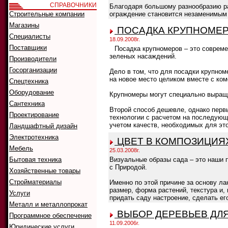
СПРАВОЧНИКИ
Благодаря большому разнообразию ра
Строительные компании
ограждение становится незаменимым 
Магазины
ПОСАДКА КРУПНОМЕР
Специалисты
18.09.2008г.
Поставщики
Посадка крупномеров – это совреме
зеленых насаждений.
Производители
Госорганизации
Дело в том, что для посадки крупно
на новое место целиком вместе с ко
Спецтехника
Оборудование
Крупномеры могут специально выращи
Сантехника
Второй способ дешевле, однако перв
Проектирование
технологии с расчетом на последующ
учетом качеств, необходимых для это
Ландшафтный дизайн
Электротехника
ЦВЕТ В КОМПОЗИЦИЯ
Мебель
25.03.2008г.
Бытовая техника
Визуальные образы сада – это наши 
с Природой.
Хозяйственные товары
Стройматериалы
Именно по этой причине за основу л
размер, форма растений, текстура и,
Услуги
придать саду настроение, сделать ег
Металл и металлопрокат
ВЫБОР ДЕРЕВЬЕВ ДЛ
Программное обеспечение
11.09.2006г.
Юридические услуги