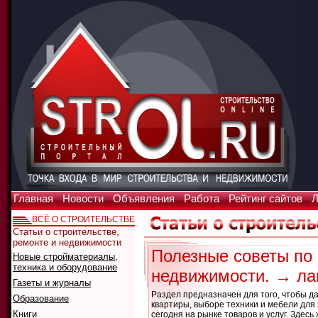
Главная
Новости
Объявления
Работа
Рейтинг сайтов
Л
ВСЁ О СТРОИТЕЛЬСТВЕ
Статьи о строительстве,
ремонте и недвижимости
Полезные советы по 
Новые стройматериалы,
техника и оборудование
недвижимости. → л
Газеты и журналы
Раздел предназначен для того, чтобы д
Образование
квартиры, выборе техники и мебели для
Книги
сегодня на рынке товаров и услуг. Зде