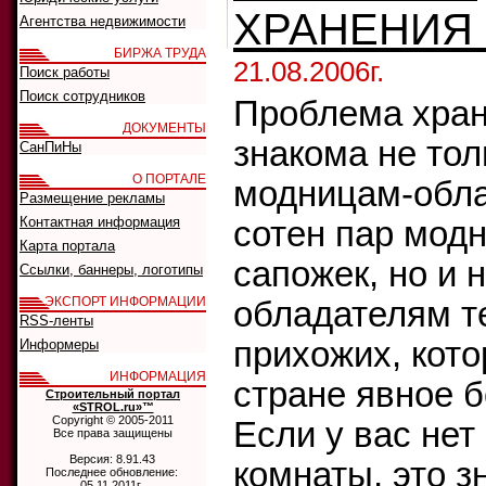
ХРАНЕНИЯ 
Агентства недвижимости
БИРЖА ТРУДА
21.08.2006г.
Поиск работы
Поиск сотрудников
Проблема хран
ДОКУМЕНТЫ
знакома не тол
СанПиНы
О ПОРТАЛЕ
модницам-обл
Размещение рекламы
Контактная информация
сотен пар мод
Карта портала
сапожек, но и
Ссылки, баннеры, логотипы
ЭКСПОРТ ИНФОРМАЦИИ
обладателям т
RSS-ленты
прихожих, кот
Информеры
ИНФОРМАЦИЯ
стране явное 
Строительный портал
«STROL.ru»™
Copyright © 2005-2011
Если у вас нет
Все права защищены
Версия: 8.91.43
комнаты, это зн
Последнее обновление:
05.11.2011г.