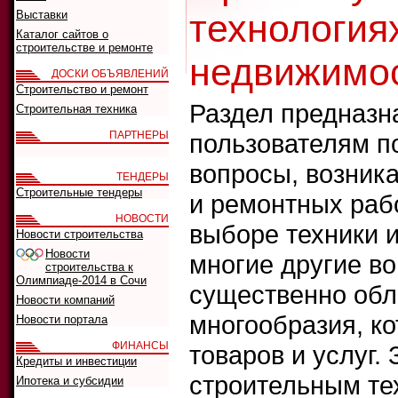
технологиях
Выставки
Каталог сайтов о
строительстве и ремонте
недвижимос
ДОСКИ ОБЪЯВЛЕНИЙ
Строительство и ремонт
Раздел предназна
Строительная техника
ПАРТНЕРЫ
пользователям п
вопросы, возник
ТЕНДЕРЫ
Строительные тендеры
и ремонтных рабо
НОВОСТИ
выборе техники 
Новости строительства
Новости
многие другие во
строительства к
Олимпиаде-2014 в Сочи
существенно обл
Новости компаний
многообразия, ко
Новости портала
ФИНАНСЫ
товаров и услуг.
Кредиты и инвестиции
строительным те
Ипотека и субсидии