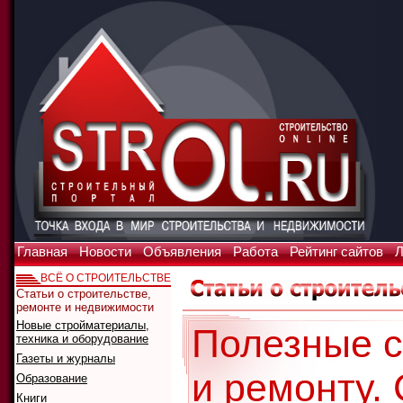
Главная
Новости
Объявления
Работа
Рейтинг сайтов
Л
ВСЁ О СТРОИТЕЛЬСТВЕ
Статьи о строительстве,
ремонте и недвижимости
Новые стройматериалы,
Полезные с
техника и оборудование
Газеты и журналы
и ремонту.
Образование
Книги