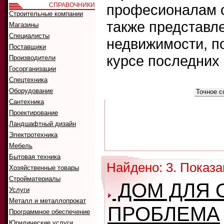
СПРАВОЧНИКИ
професионалам с
Строительные компании
также представл
Магазины
Специалисты
недвижимости, п
Поставщики
курсе последних
Производители
Госорганизации
Спецтехника
Что искать:
Оборудование
Как искать:
Сантехника
Проектирование
Ландшафтный дизайн
Электротехника
Мебель
Бытовая техника
Найдено: 3. Показа
Хозяйственные товары
Стройматериалы
ДОМ ДЛЯ 
Услуги
Металл и металлопрокат
ПРОБЛЕМА
Программное обеспечение
Юридические услуги