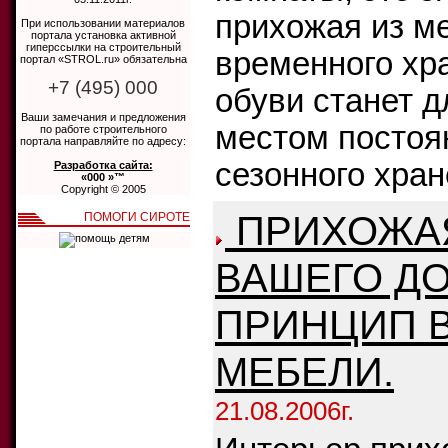
прихожая из м
При использовании материалов
портала установка активной
гиперссылки на строительный
временного хр
портал «STROL.ru» обязательна
+7 (495) 000
обуви станет д
Ваши замечания и предложения
местом постоя
по работе строительного
портала направляйте по адресу:
сезонного хран
Разработка сайта:
«000 »™
Copyright © 2005
ПРИХОЖАЯ
ПОМОГИ СИРОТЕ
ВАШЕГО ДО
ПРИНЦИП 
МЕБЕЛИ.
21.08.2006г.