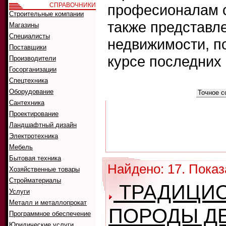
СПРАВОЧНИКИ
професионалам с
Строительные компании
также представл
Магазины
Специалисты
недвижимости, п
Поставщики
курсе последних
Производители
Госорганизации
Спецтехника
Что искать:
Оборудование
Как искать:
Сантехника
Проектирование
Ландшафтный дизайн
Электротехника
Мебель
Бытовая техника
Найдено: 17. Показа
Хозяйственные товары
Стройматериалы
ТРАДИЦИ
Услуги
Металл и металлопрокат
ПОРОДЫ Д
Программное обеспечение
Юридические услуги