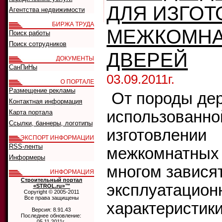
ДЛЯ ИЗГО
Агентства недвижимости
БИРЖА ТРУДА
МЕЖКОМН
Поиск работы
Поиск сотрудников
ДВЕРЕЙ
ДОКУМЕНТЫ
СанПиНы
03.09.2011г.
О ПОРТАЛЕ
Размещение рекламы
От породы дер
Контактная информация
использованно
Карта портала
Ссылки, баннеры, логотипы
изготовлении
ЭКСПОРТ ИНФОРМАЦИИ
RSS-ленты
межкомнатных 
Информеры
многом завися
ИНФОРМАЦИЯ
Строительный портал
эксплуатацион
«STROL.ru»™
Copyright © 2005-2011
Все права защищены
характеристики
Версия: 8.91.43
Последнее обновление:
05.11.2011г.