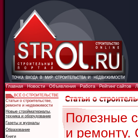
Главная
Новости
Объявления
Работа
Рейтинг сайтов
Л
ВСЁ О СТРОИТЕЛЬСТВЕ
Статьи о строительстве,
ремонте и недвижимости
Новые стройматериалы,
Полезные с
техника и оборудование
Газеты и журналы
и ремонту.
Образование
Книги