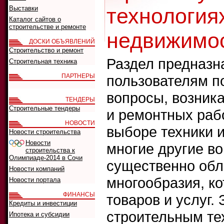
технологиях
Выставки
Каталог сайтов о
строительстве и ремонте
недвижимос
ДОСКИ ОБЪЯВЛЕНИЙ
Строительство и ремонт
Раздел предназна
Строительная техника
ПАРТНЕРЫ
пользователям п
вопросы, возник
ТЕНДЕРЫ
Строительные тендеры
и ремонтных рабо
НОВОСТИ
выборе техники 
Новости строительства
Новости
многие другие во
строительства к
Олимпиаде-2014 в Сочи
существенно обл
Новости компаний
многообразия, ко
Новости портала
ФИНАНСЫ
товаров и услуг.
Кредиты и инвестиции
строительным те
Ипотека и субсидии