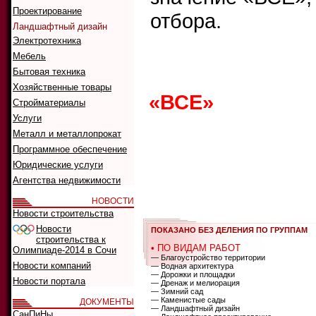
Проектирование
отбора.
Ландшафтный дизайн
Электротехника
Мебель
Что ис
Бытовая техника
Как иск
Хозяйственные товары
«ВСЕ»
0
1
2
Стройматериалы
Услуги
G
H
I
J
K
Металл и металлопрокат
Программное обеспечение
Юридические услуги
А
Б
В
Г
Д
Агентства недвижимости
Р
С
Т
У
Ф
НОВОСТИ
Новости строительства
Новости
ПОКАЗАНО БЕЗ ДЕЛЕНИЯ ПО ГРУППАМ
строительства к
• ПО ВИДАМ РАБОТ
Олимпиаде-2014 в Сочи
— Благоустройство территории
Новости компаний
— Водная архитектура
— Дорожки и площадки
Новости портала
— Дренаж и мелиорация
— Зимний сад
— Каменистые сады
ДОКУМЕНТЫ
— Ландшафтный дизайн
СанПиНы