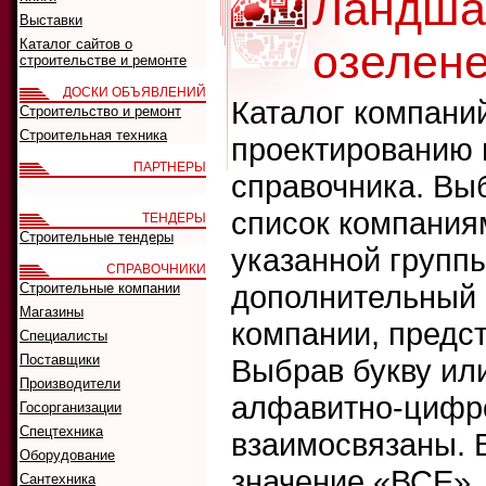
Ландша
Выставки
Каталог сайтов о
озелен
строительстве и ремонте
ДОСКИ ОБЪЯВЛЕНИЙ
Каталог компани
Строительство и ремонт
Строительная техника
проектированию 
ПАРТНЕРЫ
справочника. Выб
список компания
ТЕНДЕРЫ
Строительные тендеры
указанной группы
СПРАВОЧНИКИ
дополнительный ф
Строительные компании
Магазины
компании, предс
Специалисты
Поставщики
Выбрав букву ил
Производители
алфавитно-цифро
Госорганизации
Спецтехника
взаимосвязаны. 
Оборудование
значение «ВСЕ»,
Сантехника