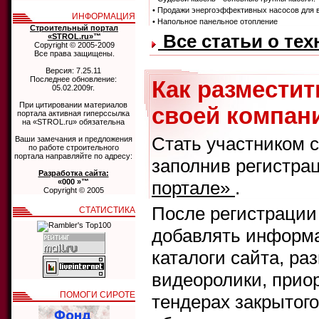
• Продажи энергоэффективных насосов для 
ИНФОРМАЦИЯ
• Напольное панельное отопление
Строительный портал
Все статьи о те
«STROL.ru»™
Copyright © 2005-2009
Все права защищены.
Версия: 7.25.11
Последнее обновление:
Как размести
05.02.2009г.
При цитировании материалов
своей компани
портала активная гиперссылка
на «STROL.ru» обязательна
Стать участником 
Ваши замечания и предложения
по работе строительного
портала направляйте по адресу:
заполнив регистра
Разработка сайта:
«000 »™
портале»
.
Copyright © 2005
После регистрации
СТАТИСТИКА
добавлять информа
каталоги сайта, ра
видеоролики, прио
ПОМОГИ СИРОТЕ
тендерах закрытого