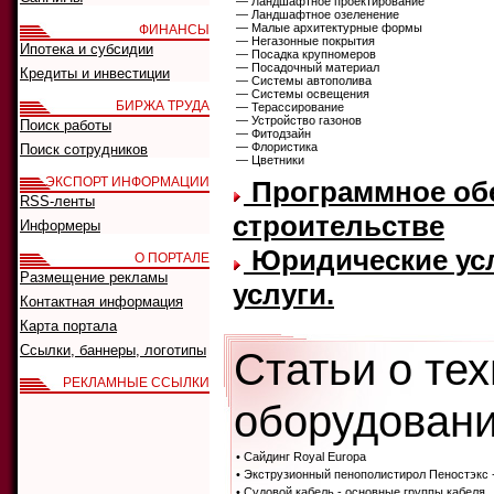
— Ландшафтное проектирование
— Ландшафтное озеленение
— Малые архитектурные формы
ФИНАНСЫ
— Негазонные покрытия
Ипотека и субсидии
— Посадка крупномеров
— Посадочный материал
Кредиты и инвестиции
— Системы автополива
— Системы освещения
БИРЖА ТРУДА
— Терассирование
— Устройство газонов
Поиск работы
— Фитодзайн
— Флористика
Поиск сотрудников
— Цветники
ЭКСПОРТ ИНФОРМАЦИИ
Программное обе
RSS-ленты
строительстве
Информеры
Юридические усл
О ПОРТАЛЕ
Размещение рекламы
услуги.
Контактная информация
Карта портала
Ссылки, баннеры, логотипы
Статьи о те
РЕКЛАМНЫЕ ССЫЛКИ
оборудовани
• Сайдинг Royal Europa
• Экструзионный пенополистирол Пеностэкс 
• Судовой кабель - основные группы кабеля.