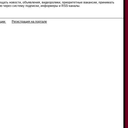
ещать новости, объявления, видеоролики, приоритетные вакансии, принимать
цию через систему подписки, информеры и RSS-каналы.
ации
Регистрация на портале