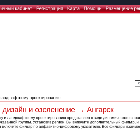
ичный кабинет
Регистрация
Карта
Помощь
Размещение ре
дизайн и озеленение → Ангарск
ну и ландшафтному проектированию представлен в виде динамического справ
казанной группы. Установив регион, Вы включите дополнительный фильтр, и 
ы включите фильтр по алфавитно-цифровому указателю. Все фильтры взаимо