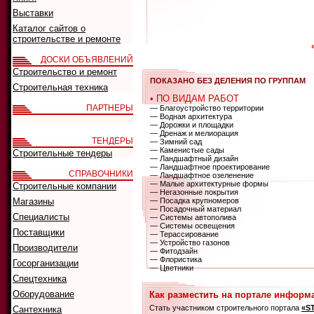
Выставки
Каталог сайтов о
строительстве и ремонте
ДОСКИ ОБЪЯВЛЕНИЙ
Строительство и ремонт
ПОКАЗАНО БЕЗ ДЕЛЕНИЯ ПО ГРУППАМ
Строительная техника
• ПО ВИДАМ РАБОТ
ПАРТНЕРЫ
— Благоустройство территории
— Водная архитектура
— Дорожки и площадки
— Дренаж и мелиорация
ТЕНДЕРЫ
— Зимний сад
— Каменистые сады
Строительные тендеры
— Ландшафтный дизайн
— Ландшафтное проектирование
СПРАВОЧНИКИ
— Ландшафтное озеленение
— Малые архитектурные формы
Строительные компании
— Негазонные покрытия
Магазины
— Посадка крупномеров
— Посадочный материал
Специалисты
— Системы автополива
— Системы освещения
Поставщики
— Терассирование
— Устройство газонов
Производители
— Фитодзайн
— Флористика
Госорганизации
— Цветники
Спецтехника
Оборудование
Как разместить на портале информ
Стать участником строительного портала
«S
Сантехника