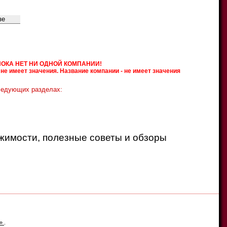
O
P
Q
R
S
T
U
V
W
X
Y
Z
Ч
Ш
Щ
Ъ
Ы
Ь
Э
Ю
Я
ПОКА НЕТ НИ ОДНОЙ КОМПАНИИ!
не имеет значения. Название компании - не имеет значения
ледующих разделах:
ижимости, полезные советы и обзоры
е»
.