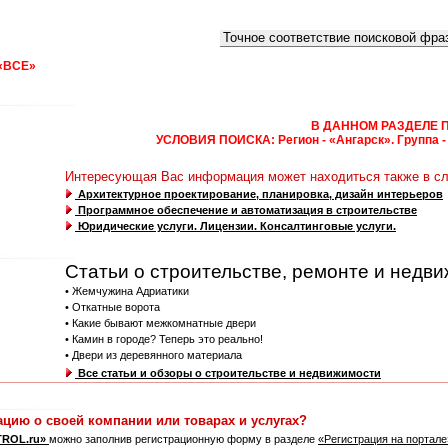
Что искать:
Как искать:
«ВСЕ»
0
1
2
3
4
5
6
7
8
9
A
B
C
D
E
F
G
H
I
J
K
L
M
N
А
Б
В
Г
Д
Е
Ё
Ж
З
И
Й
К
Л
М
Н
О
П
Р
С
Т
У
Ф
Х
Ц
В ДАННОМ РАЗДЕЛЕ 
УСЛОВИЯ ПОИСКА: Регион - «Ангарск». Группа - 
Интересующая Вас информация может находиться также в с
Архитектурное проектирование, планировка, дизайн интерьеров
Программное обеспечение и автоматизация в строительстве
Юридические услуги. Лицензии. Консалтинговые услуги.
Статьи о строительстве, ремонте и недв
• Жемчужина Адриатики
• Откатные ворота
• Какие бывают межкомнатные двери
• Камин в городе? Теперь это реально!
• Двери из деревянного материала
Все статьи и обзоры о строительстве и недвижимости
ацию о своей компании или товарах и услугах?
TROL.ru»
можно заполнив регистрационную форму в разделе
«Регистрация на портал