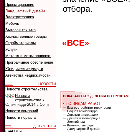
Проектирование
отбора.
Ландшафтный дизайн
Электротехника
Мебель
Что ис
Бытовая техника
Как иск
Хозяйственные товары
«ВСЕ»
0
1
2
Стройматериалы
Услуги
G
H
I
J
K
Металл и металлопрокат
Программное обеспечение
Юридические услуги
А
Б
В
Г
Д
Агентства недвижимости
Р
С
Т
У
Ф
НОВОСТИ
Новости строительства
Новости
ПОКАЗАНО БЕЗ ДЕЛЕНИЯ ПО ГРУППАМ
строительства к
• ПО ВИДАМ РАБОТ
Олимпиаде-2014 в Сочи
— Благоустройство территории
Новости компаний
— Водная архитектура
— Дорожки и площадки
Новости портала
— Дренаж и мелиорация
— Зимний сад
— Каменистые сады
ДОКУМЕНТЫ
— Ландшафтный дизайн
СанПиНы