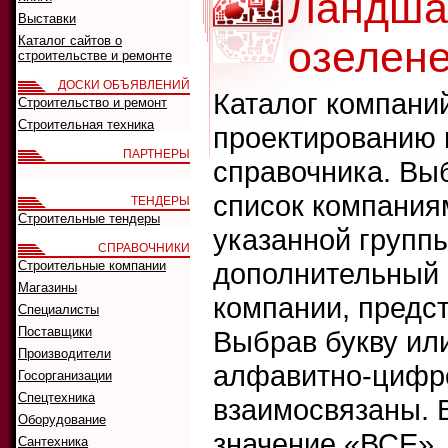
Ландша
Выставки
Каталог сайтов о
озелен
строительстве и ремонте
ДОСКИ ОБЪЯВЛЕНИЙ
Каталог компани
Строительство и ремонт
Строительная техника
проектированию 
ПАРТНЕРЫ
справочника. Выб
список компания
ТЕНДЕРЫ
Строительные тендеры
указанной группы
СПРАВОЧНИКИ
дополнительный ф
Строительные компании
Магазины
компании, предс
Специалисты
Поставщики
Выбрав букву ил
Производители
алфавитно-цифро
Госорганизации
Спецтехника
взаимосвязаны. 
Оборудование
значение «ВСЕ»,
Сантехника