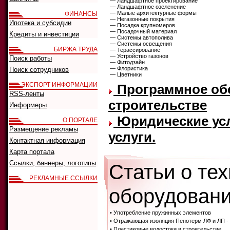
— Ландшафтное проектирование
— Ландшафтное озеленение
— Малые архитектурные формы
ФИНАНСЫ
— Негазонные покрытия
Ипотека и субсидии
— Посадка крупномеров
— Посадочный материал
Кредиты и инвестиции
— Системы автополива
— Системы освещения
БИРЖА ТРУДА
— Терассирование
— Устройство газонов
Поиск работы
— Фитодзайн
— Флористика
Поиск сотрудников
— Цветники
ЭКСПОРТ ИНФОРМАЦИИ
Программное обе
RSS-ленты
строительстве
Информеры
Юридические усл
О ПОРТАЛЕ
Размещение рекламы
услуги.
Контактная информация
Карта портала
Ссылки, баннеры, логотипы
Статьи о те
РЕКЛАМНЫЕ ССЫЛКИ
оборудовани
• Употребление пружинных элементов
• Отражающая изоляция Пенотерм ЛФ и ЛП -
• Пластиковые водостоки в строительстве.