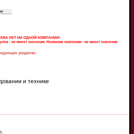
O
P
Q
R
S
T
U
V
W
X
Y
Z
Ч
Ш
Щ
Ъ
Ы
Ь
Э
Ю
Я
ПОКА НЕТ НИ ОДНОЙ КОМПАНИИ!
па - не имеет значения. Название компании - не имеет значения
ледующих разделах:
довании и технике
е»
.