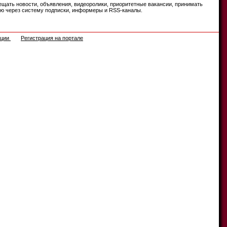
ещать новости, объявления, видеоролики, приоритетные вакансии, принимать
цию через систему подписки, информеры и RSS-каналы.
ации
Регистрация на портале