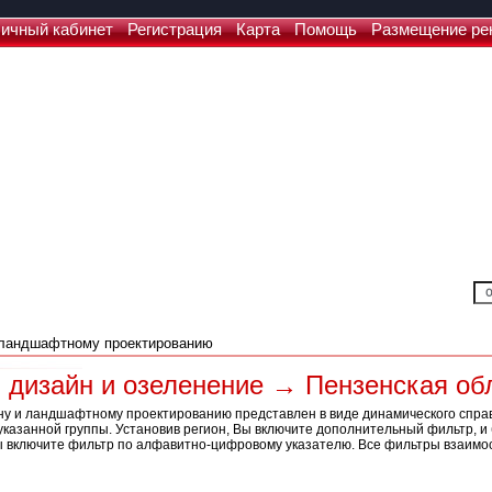
ичный кабинет
Регистрация
Карта
Помощь
Размещение ре
дизайн и озеленение → Пензенская об
ну и ландшафтному проектированию представлен в виде динамического справ
казанной группы. Установив регион, Вы включите дополнительный фильтр, и 
ы включите фильтр по алфавитно-цифровому указателю. Все фильтры взаимо