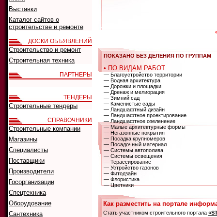
Выставки
Каталог сайтов о
строительстве и ремонте
ДОСКИ ОБЪЯВЛЕНИЙ
Строительство и ремонт
ПОКАЗАНО БЕЗ ДЕЛЕНИЯ ПО ГРУППАМ
Строительная техника
• ПО ВИДАМ РАБОТ
ПАРТНЕРЫ
— Благоустройство территории
— Водная архитектура
— Дорожки и площадки
— Дренаж и мелиорация
ТЕНДЕРЫ
— Зимний сад
— Каменистые сады
Строительные тендеры
— Ландшафтный дизайн
— Ландшафтное проектирование
СПРАВОЧНИКИ
— Ландшафтное озеленение
— Малые архитектурные формы
Строительные компании
— Негазонные покрытия
Магазины
— Посадка крупномеров
— Посадочный материал
Специалисты
— Системы автополива
— Системы освещения
Поставщики
— Терассирование
— Устройство газонов
Производители
— Фитодзайн
— Флористика
Госорганизации
— Цветники
Спецтехника
Оборудование
Как разместить на портале информ
Стать участником строительного портала
«S
Сантехника