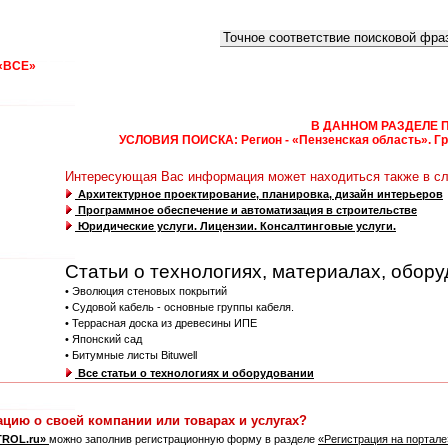
Что искать:
Как искать:
«ВСЕ»
0
1
2
3
4
5
6
7
8
9
A
B
C
D
E
F
G
H
I
J
K
L
M
N
А
Б
В
Г
Д
Е
Ё
Ж
З
И
Й
К
Л
М
Н
О
П
Р
С
Т
У
Ф
Х
Ц
В ДАННОМ РАЗДЕЛЕ 
УСЛОВИЯ ПОИСКА: Регион - «Пензенская область». Груп
Интересующая Вас информация может находиться также в с
Архитектурное проектирование, планировка, дизайн интерьеров
Программное обеспечение и автоматизация в строительстве
Юридические услуги. Лицензии. Консалтинговые услуги.
Статьи о технологиях, материалах, обору
• Эволюция стеновых покрытий
• Судовой кабель - основные группы кабеля.
• Террасная доска из древесины ИПЕ
• Японский сад
• Битумные листы Bituwell
Все статьи о технологиях и оборудовании
ацию о своей компании или товарах и услугах?
TROL.ru»
можно заполнив регистрационную форму в разделе
«Регистрация на портал