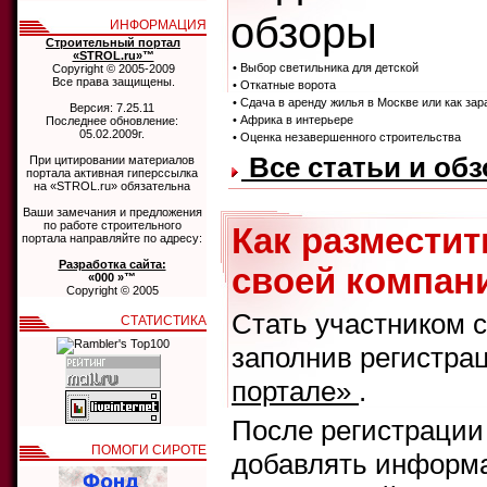
обзоры
ИНФОРМАЦИЯ
Строительный портал
«STROL.ru»™
• Выбор светильника для детской
Copyright © 2005-2009
Все права защищены.
• Откатные ворота
• Сдача в аренду жилья в Москве или как за
Версия: 7.25.11
• Африка в интерьере
Последнее обновление:
05.02.2009г.
• Оценка незавершенного строительства
Все статьи и об
При цитировании материалов
портала активная гиперссылка
на «STROL.ru» обязательна
Ваши замечания и предложения
по работе строительного
Как размести
портала направляйте по адресу:
Разработка сайта:
своей компани
«000 »™
Copyright © 2005
Стать участником 
СТАТИСТИКА
заполнив регистра
портале»
.
После регистрации
ПОМОГИ СИРОТЕ
добавлять информа