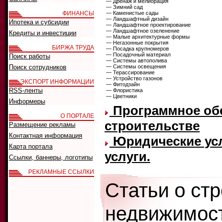
— Дренаж и мелиорация
— Зимний сад
ФИНАНСЫ
— Каменистые сады
— Ландшафтный дизайн
Ипотека и субсидии
— Ландшафтное проектирование
— Ландшафтное озеленение
Кредиты и инвестиции
— Малые архитектурные формы
— Негазонные покрытия
БИРЖА ТРУДА
— Посадка крупномеров
— Посадочный материал
Поиск работы
— Системы автополива
Поиск сотрудников
— Системы освещения
— Терассирование
— Устройство газонов
ЭКСПОРТ ИНФОРМАЦИИ
— Фитодзайн
RSS-ленты
— Флористика
— Цветники
Информеры
Программное обе
О ПОРТАЛЕ
строительстве
Размещение рекламы
Контактная информация
Юридические усл
Карта портала
услуги.
Ссылки, баннеры, логотипы
РЕКЛАМНЫЕ ССЫЛКИ
Статьи о ст
недвижимост