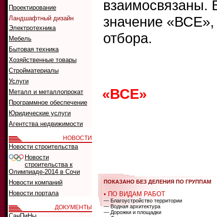
взаимосвязаны. 
Проектирование
значение «ВСЕ»,
Ландшафтный дизайн
Электротехника
отбора.
Мебель
Бытовая техника
Хозяйственные товары
Что ис
Стройматериалы
Как иск
Услуги
«ВСЕ»
0
1
2
Металл и металлопрокат
Программное обеспечение
G
H
I
J
K
Юридические услуги
Агентства недвижимости
НОВОСТИ
А
Б
В
Г
Д
Новости строительства
Р
С
Т
У
Ф
Новости
строительства к
Олимпиаде-2014 в Сочи
Новости компаний
ПОКАЗАНО БЕЗ ДЕЛЕНИЯ ПО ГРУППАМ
Новости портала
• ПО ВИДАМ РАБОТ
— Благоустройство территории
— Водная архитектура
ДОКУМЕНТЫ
— Дорожки и площадки
СанПиНы