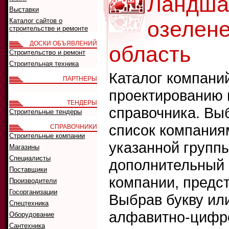
Ландша
Выставки
Каталог сайтов о
озелен
строительстве и ремонте
ДОСКИ ОБЪЯВЛЕНИЙ
область
Строительство и ремонт
Строительная техника
Каталог компани
ПАРТНЕРЫ
проектированию 
ТЕНДЕРЫ
справочника. Выб
Строительные тендеры
список компания
СПРАВОЧНИКИ
Строительные компании
указанной группы
Магазины
Специалисты
дополнительный ф
Поставщики
компании, предс
Производители
Госорганизации
Выбрав букву ил
Спецтехника
алфавитно-цифро
Оборудование
Сантехника