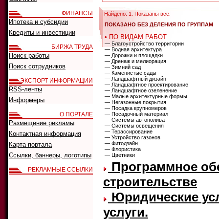
ФИНАНСЫ
Найдено: 1. Показаны все.
Ипотека и субсидии
ПОКАЗАНО БЕЗ ДЕЛЕНИЯ ПО ГРУППАМ
Кредиты и инвестиции
• ПО ВИДАМ РАБОТ
— Благоустройство территории
БИРЖА ТРУДА
— Водная архитектура
Поиск работы
— Дорожки и площадки
— Дренаж и мелиорация
Поиск сотрудников
— Зимний сад
— Каменистые сады
— Ландшафтный дизайн
ЭКСПОРТ ИНФОРМАЦИИ
— Ландшафтное проектирование
RSS-ленты
— Ландшафтное озеленение
— Малые архитектурные формы
Информеры
— Негазонные покрытия
— Посадка крупномеров
О ПОРТАЛЕ
— Посадочный материал
— Системы автополива
Размещение рекламы
— Системы освещения
— Терассирование
Контактная информация
— Устройство газонов
— Фитодзайн
Карта портала
— Флористика
Ссылки, баннеры, логотипы
— Цветники
Программное обе
РЕКЛАМНЫЕ ССЫЛКИ
строительстве
Юридические усл
услуги.