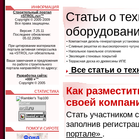
ИНФОРМАЦИЯ
Статьи о те
Строительный портал
«STROL.ru»™
Copyright © 2005-2009
Все права защищены.
оборудовани
Версия: 7.25.11
Последнее обновление:
05.02.2009г.
• Компактная дизель-генераторная установ
При цитировании материалов
• Сливные решетки из высокопрочного чугуна
портала активная гиперссылка
• Напольное панельное отопление
на «STROL.ru» обязательна
• Эволюция стеновых покрытий
Ваши замечания и предложения
• Террасная доска из древесины ИПЕ
по работе строительного
Все статьи о те
портала направляйте по адресу:
Разработка сайта:
«000 »™
Copyright © 2005
Как размести
СТАТИСТИКА
своей компани
Стать участником 
заполнив регистра
ПОМОГИ СИРОТЕ
портале»
.