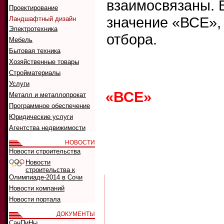
взаимосвязаны. 
Проектирование
значение «ВСЕ»,
Ландшафтный дизайн
Электротехника
отбора.
Мебель
Бытовая техника
Хозяйственные товары
Что ис
Стройматериалы
Как иск
Услуги
«ВСЕ»
0
1
2
Металл и металлопрокат
Программное обеспечение
G
H
I
J
K
Юридические услуги
Агентства недвижимости
НОВОСТИ
А
Б
В
Г
Д
Новости строительства
Р
С
Т
У
Ф
Новости
строительства к
Олимпиаде-2014 в Сочи
Новости компаний
Новости портала
ДОКУМЕНТЫ
СанПиНы