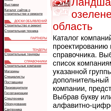
Ландша
Выставки
Каталог сайтов о
озелен
строительстве и ремонте
ДОСКИ ОБЪЯВЛЕНИЙ
область
Строительство и ремонт
Строительная техника
Каталог компани
ПАРТНЕРЫ
проектированию 
ТЕНДЕРЫ
справочника. Выб
Строительные тендеры
список компания
СПРАВОЧНИКИ
Строительные компании
указанной группы
Магазины
Специалисты
дополнительный ф
Поставщики
компании, предс
Производители
Госорганизации
Выбрав букву ил
Спецтехника
алфавитно-цифро
Оборудование
Сантехника