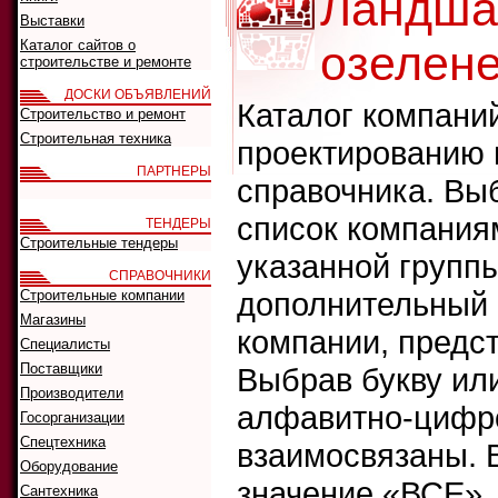
Ландша
Выставки
Каталог сайтов о
озелен
строительстве и ремонте
ДОСКИ ОБЪЯВЛЕНИЙ
Каталог компани
Строительство и ремонт
Строительная техника
проектированию 
ПАРТНЕРЫ
справочника. Выб
список компания
ТЕНДЕРЫ
Строительные тендеры
указанной группы
СПРАВОЧНИКИ
дополнительный ф
Строительные компании
Магазины
компании, предс
Специалисты
Поставщики
Выбрав букву ил
Производители
алфавитно-цифро
Госорганизации
Спецтехника
взаимосвязаны. 
Оборудование
значение «ВСЕ»,
Сантехника