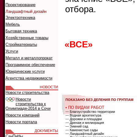
Проектирование
отбора.
Ландшафтный дизайн
Электротехника
Мебель
Что ис
Бытовая техника
Как иск
Хозяйственные товары
«ВСЕ»
0
1
2
Стройматериалы
Услуги
G
H
I
J
K
Металл и металлопрокат
Программное обеспечение
Юридические услуги
А
Б
В
Г
Д
Агентства недвижимости
Р
С
Т
У
Ф
НОВОСТИ
Новости строительства
Новости
ПОКАЗАНО БЕЗ ДЕЛЕНИЯ ПО ГРУППАМ
строительства к
• ПО ВИДАМ РАБОТ
Олимпиаде-2014 в Сочи
— Благоустройство территории
Новости компаний
— Водная архитектура
— Дорожки и площадки
Новости портала
— Дренаж и мелиорация
— Зимний сад
— Каменистые сады
ДОКУМЕНТЫ
— Ландшафтный дизайн
СанПиНы