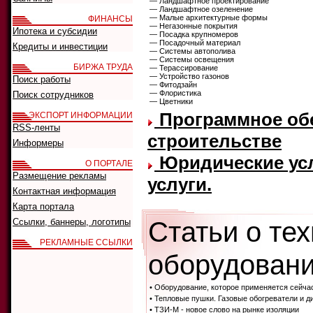
— Ландшафтное проектирование
— Ландшафтное озеленение
— Малые архитектурные формы
ФИНАНСЫ
— Негазонные покрытия
Ипотека и субсидии
— Посадка крупномеров
— Посадочный материал
Кредиты и инвестиции
— Системы автополива
— Системы освещения
БИРЖА ТРУДА
— Терассирование
— Устройство газонов
Поиск работы
— Фитодзайн
— Флористика
Поиск сотрудников
— Цветники
Программное обе
ЭКСПОРТ ИНФОРМАЦИИ
RSS-ленты
строительстве
Информеры
Юридические усл
О ПОРТАЛЕ
Размещение рекламы
услуги.
Контактная информация
Карта портала
Статьи о те
Ссылки, баннеры, логотипы
РЕКЛАМНЫЕ ССЫЛКИ
оборудовани
• Оборудование, которое применяется сейча
• Тепловые пушки. Газовые обогреватели и д
• ТЗИ-М - новое слово на рынке изоляции