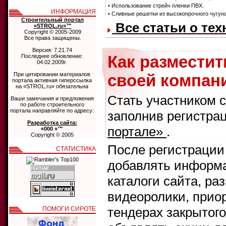
• Использование стрейч пленки ПВХ.
ИНФОРМАЦИЯ
• Сливные решетки из высокопрочного чугуна
Строительный портал
Все статьи о те
«STROL.ru»™
Copyright © 2005-2009
Все права защищены.
Версия: 7.21.74
Последнее обновление:
Как размести
04.02.2009г.
При цитировании материалов
своей компани
портала активная гиперссылка
на «STROL.ru» обязательна
Стать участником 
Ваши замечания и предложения
по работе строительного
портала направляйте по адресу:
заполнив регистра
Разработка сайта:
портале»
.
«000 »™
Copyright © 2005
После регистрации
СТАТИСТИКА
добавлять информа
каталоги сайта, ра
видеоролики, прио
тендерах закрытого
ПОМОГИ СИРОТЕ