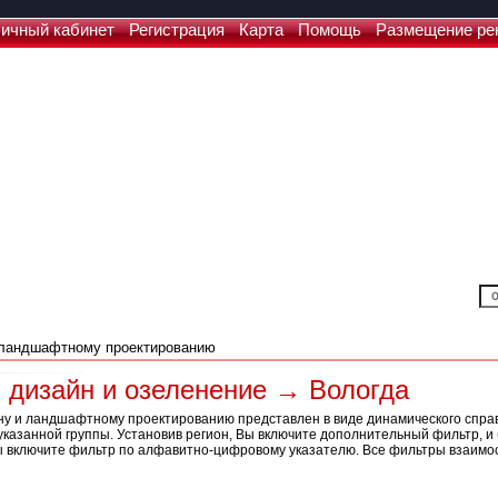
ичный кабинет
Регистрация
Карта
Помощь
Размещение ре
дизайн и озеленение → Вологда
ну и ландшафтному проектированию представлен в виде динамического справ
казанной группы. Установив регион, Вы включите дополнительный фильтр, и 
ы включите фильтр по алфавитно-цифровому указателю. Все фильтры взаимо