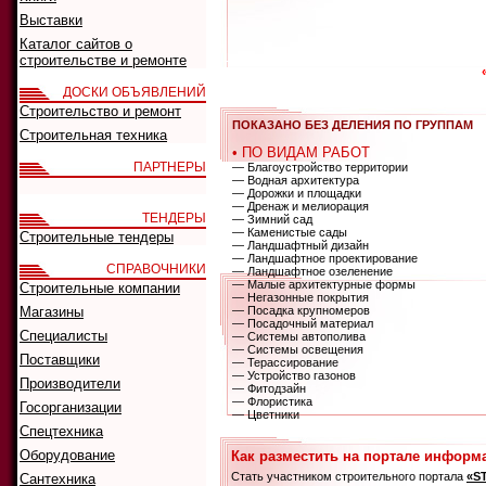
Выставки
Каталог сайтов о
строительстве и ремонте
ДОСКИ ОБЪЯВЛЕНИЙ
Строительство и ремонт
ПОКАЗАНО БЕЗ ДЕЛЕНИЯ ПО ГРУППАМ
Строительная техника
• ПО ВИДАМ РАБОТ
ПАРТНЕРЫ
— Благоустройство территории
— Водная архитектура
— Дорожки и площадки
— Дренаж и мелиорация
ТЕНДЕРЫ
— Зимний сад
— Каменистые сады
Строительные тендеры
— Ландшафтный дизайн
— Ландшафтное проектирование
СПРАВОЧНИКИ
— Ландшафтное озеленение
— Малые архитектурные формы
Строительные компании
— Негазонные покрытия
Магазины
— Посадка крупномеров
— Посадочный материал
Специалисты
— Системы автополива
— Системы освещения
Поставщики
— Терассирование
— Устройство газонов
Производители
— Фитодзайн
— Флористика
Госорганизации
— Цветники
Спецтехника
Оборудование
Как разместить на портале информ
Стать участником строительного портала
«S
Сантехника