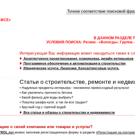
Что искать:
Как искать:
«ВСЕ»
0
1
2
3
4
5
6
7
8
9
A
B
C
D
E
F
G
H
I
J
K
L
M
N
А
Б
В
Г
Д
Е
Ё
Ж
З
И
Й
К
Л
М
Н
О
П
Р
С
Т
У
Ф
Х
Ц
В ДАННОМ РАЗДЕЛЕ 
УСЛОВИЯ ПОИСКА: Регион - «Вологда». Группа - 
Интересующая Вас информация может находиться также в с
Архитектурное проектирование, планировка, дизайн интерьеров
Программное обеспечение и автоматизация в строительстве
Юридические услуги. Лицензии. Консалтинговые услуги.
Статьи о строительстве, ремонте и недв
• Надувные предметы интерьера - неизменно превосходный результат
• Как увеличить прочность бетона
• Какой фильтр для воды выбрать?
• Покупка шкафа-купе: а так ли все трудно?
• Круглый год с горячей водой
Все статьи и обзоры о строительстве и недвижимости
ацию о своей компании или товарах и услугах?
TROL.ru»
можно заполнив регистрационную форму в разделе
«Регистрация на портал