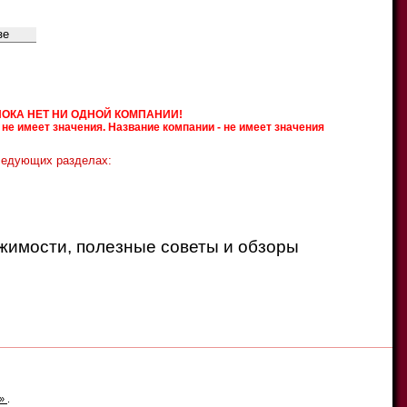
O
P
Q
R
S
T
U
V
W
X
Y
Z
Ч
Ш
Щ
Ъ
Ы
Ь
Э
Ю
Я
ПОКА НЕТ НИ ОДНОЙ КОМПАНИИ!
не имеет значения. Название компании - не имеет значения
ледующих разделах:
ижимости, полезные советы и обзоры
е»
.