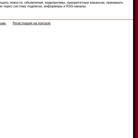
ещать новости, объявления, видеоролики, приоритетные вакансии, принимать
цию через систему подписки, информеры и RSS-каналы.
ации
Регистрация на портале