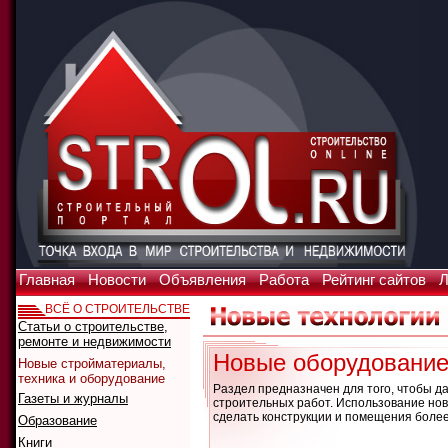
Главная
Новости
Объявления
Работа
Рейтинг сайтов
Л
ВСЁ О СТРОИТЕЛЬСТВЕ
Статьи о строительстве,
ремонте и недвижимости
Новые оборудование,
Новые стройматериалы,
техника и оборудование
Раздел предназначен для того, чтобы 
Газеты и журналы
строительных работ. Использование новы
сделать конструкции и помещения боле
Образование
Книги