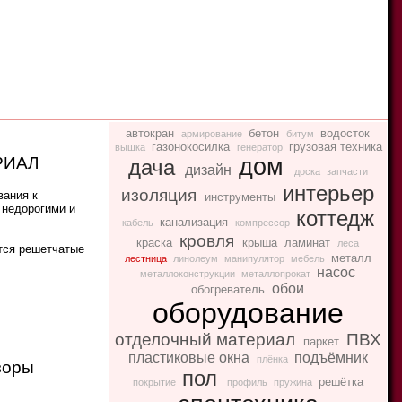
автокран
бетон
водосток
армирование
битум
газонокосилка
грузовая техника
вышка
генератор
РИАЛ
дом
дача
дизайн
доска
запчасти
интерьер
изоляция
вания к
инструменты
 недорогими и
коттедж
канализация
кабель
компрессор
кровля
краска
крыша
ламинат
леса
тся решетчатые
металл
лестница
линолеум
манипулятор
мебель
насос
металлоконструкции
металлопрокат
обои
обогреватель
оборудование
отделочный материал
ПВХ
паркет
пластиковые окна
подъёмник
плёнка
зоры
пол
решётка
покрытие
профиль
пружина