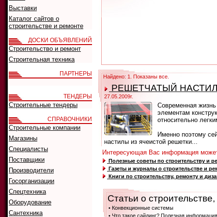
Выставки
Каталог сайтов о
строительстве и ремонте
ДОСКИ ОБЪЯВЛЕНИЙ
Строительство и ремонт
Строительная техника
ПАРТНЕРЫ
Найдено: 1. Показаны все.
РЕШЕТЧАТЫЙ НАСТИЛ
ТЕНДЕРЫ
27.05.2009г.
Строительные тендеры
Современная жизнь 
элементам конструк
СПРАВОЧНИКИ
относительно легки
Строительные компании
Именно поэтому се
Магазины
настилы из ячеистой решетки...
Специалисты
Интересующая Вас информация может
Поставщики
Полезные советы по строительству и ре
Газеты и журналы о строительстве и ре
Производители
Книги по строительству, ремонту и диз
Госорганизации
Спецтехника
Статьи о строительстве
Оборудование
• Конвекционные системы
Сантехника
• Что такое сайдинг? Полезная информация