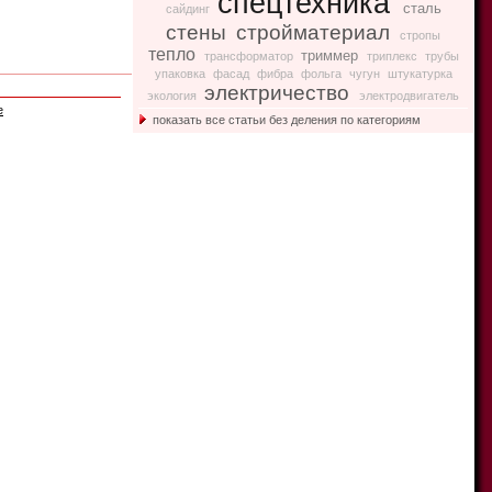
спецтехника
сталь
сайдинг
стены
стройматериал
стропы
тепло
триммер
трансформатор
триплекс
трубы
упаковка
фасад
фибра
фольга
чугун
штукатурка
электричество
экология
электродвигатель
е
показать все статьи без деления по категориям